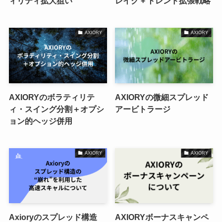
ィリティ拡大狙い
レイク + トレンド拡張戦略
AXIORY
AXIORY
AXIORYのボラティリテ
AXIORYの微細スプレッド
ィ・スイング分割＋オプシ
アービトラージ
ョン的ヘッジ併用
AXIORY
AXIORY
Axioryのスプレッド構造
AXIORYボーナスキャンペ