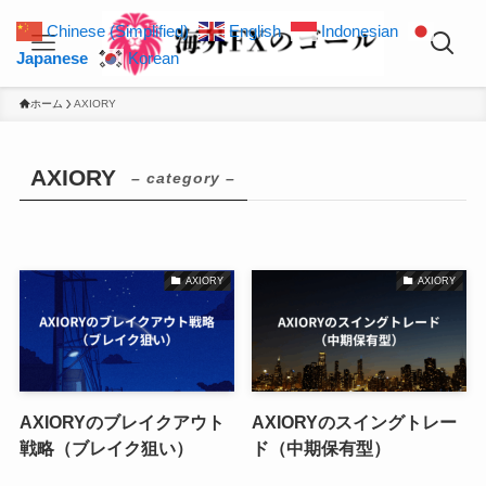
Chinese (Simplified)
English
Indonesian
Japanese
Korean
ホーム
AXIORY
AXIORY
– category –
AXIORY
AXIORY
AXIORYのブレイクアウト
AXIORYのスイングトレー
戦略（ブレイク狙い）
ド（中期保有型）