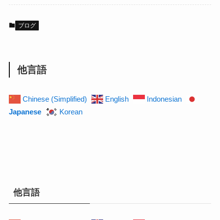
ブログ
他言語
Chinese (Simplified)
English
Indonesian
Japanese
Korean
他言語