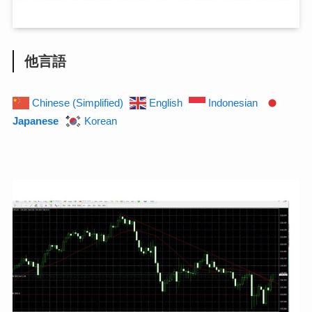
他言語
Chinese (Simplified)
English
Indonesian
Japanese
Korean