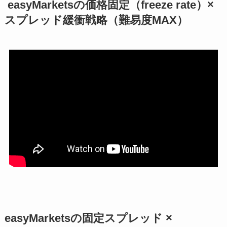
easyMarketsの価格固定（freeze rate）×
スプレッド緩衝戦略（難易度MAX）
easyMarketsの固定スプレッド ×