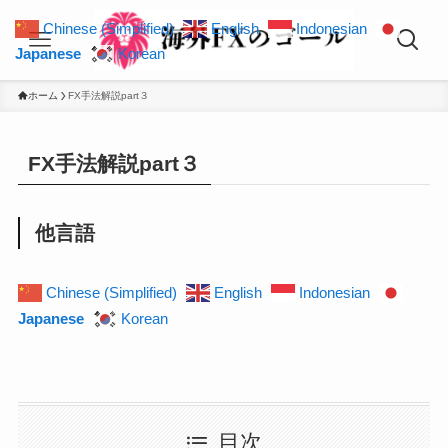
Chinese (Simplified)
English
Indonesian
Japanese
Korean
ホーム
FX手法解説part３
FX手法解説part３
他言語
Chinese (Simplified)
English
Indonesian
Japanese
Korean
目次