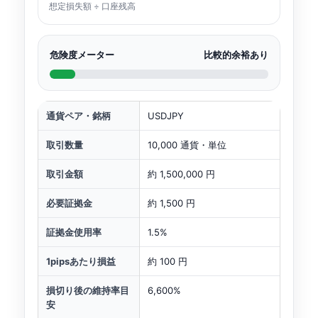
想定損失額 ÷ 口座残高
危険度メーター
比較的余裕あり
通貨ペア・銘柄
USDJPY
取引数量
10,000 通貨・単位
取引金額
約 1,500,000 円
必要証拠金
約 1,500 円
証拠金使用率
1.5%
1pipsあたり損益
約 100 円
損切り後の維持率目
6,600%
安