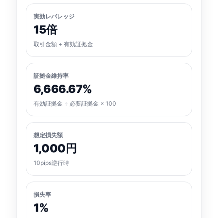
実効レバレッジ
15倍
取引金額 ÷ 有効証拠金
証拠金維持率
6,666.67%
有効証拠金 ÷ 必要証拠金 × 100
想定損失額
1,000円
10pips逆行時
損失率
1%