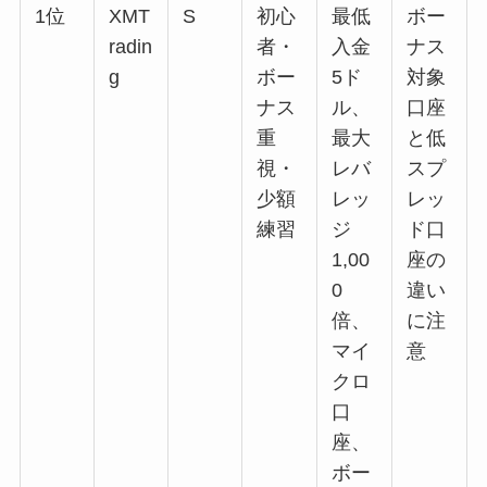
1位
XMT
S
初心
最低
ボー
radin
者・
入金
ナス
g
ボー
5ド
対象
ナス
ル、
口座
重
最大
と低
視・
レバ
スプ
少額
レッ
レッ
練習
ジ
ド口
1,00
座の
0
違い
倍、
に注
マイ
意
クロ
口
座、
ボー