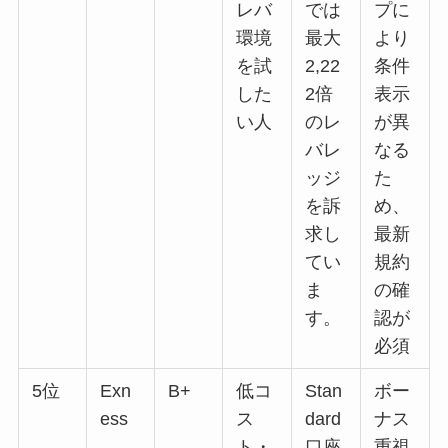
レバ
では
プに
環境
最大
より
を試
2,22
条件
した
2倍
表示
い人
のレ
が異
バレ
なる
ッジ
た
を訴
め、
求し
最新
てい
規約
ま
の確
す。
認が
必須
5位
Exn
B+
低コ
Stan
ボー
ess
ス
dard
ナス
ト・
口座
重視