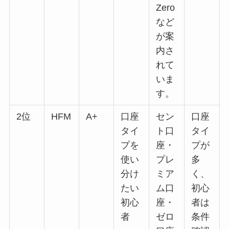
Zero
など
が案
内さ
れて
いま
す。
2位
HFM
A+
口座
セン
口座
タイ
ト口
タイ
プを
座・
プが
使い
プレ
多
分け
ミア
く、
たい
ム口
初心
初心
座・
者は
者
ゼロ
条件