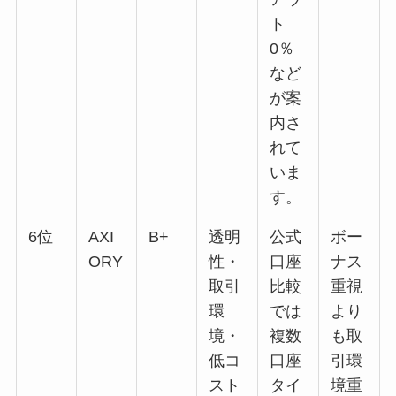
ト
0％
など
が案
内さ
れて
いま
す。
6位
AXI
B+
透明
公式
ボー
ORY
性・
口座
ナス
取引
比較
重視
環
では
より
境・
複数
も取
低コ
口座
引環
スト
タイ
境重