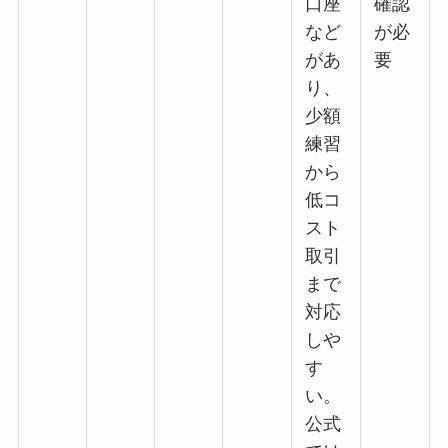
口座
確認
など
が必
があ
要
り、
少額
練習
から
低コ
スト
取引
まで
対応
しや
す
い。
公式