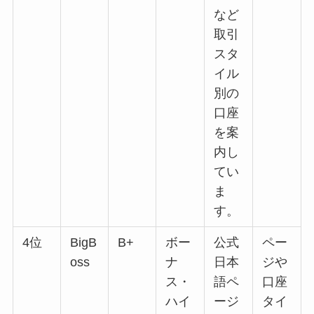
など
取引
スタ
イル
別の
口座
を案
内し
てい
ま
す。
4位
BigB
B+
ボー
公式
ペー
oss
ナ
日本
ジや
ス・
語ペ
口座
ハイ
ージ
タイ