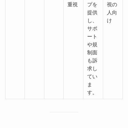
重視
プを
視の
提供
人向
し、
け
サポ
ート
や規
制面
も訴
求し
てい
ま
す。