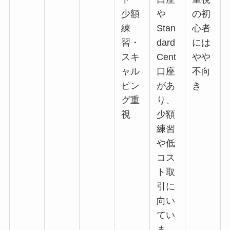
少額
や
の初
練
Stan
心者
習・
dard
には
スキ
Cent
やや
ャル
口座
不向
ピン
があ
き
グ重
り、
視
少額
練習
や低
コス
ト取
引に
向い
てい
ま