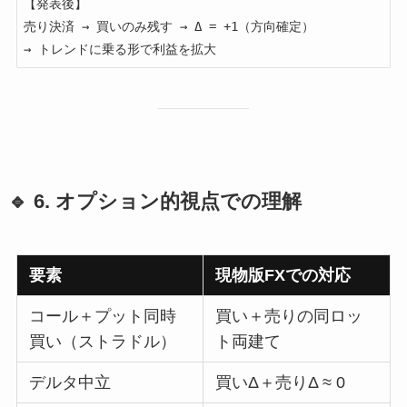
【発表後】

売り決済 → 買いのみ残す → Δ = +1（方向確定）

🔹 6. オプション的視点での理解
要素
現物版FXでの対応
コール＋プット同時
買い＋売りの同ロッ
買い（ストラドル）
ト両建て
デルタ中立
買いΔ＋売りΔ ≈ 0