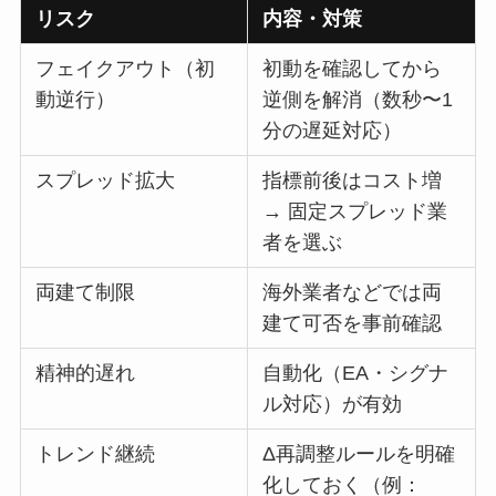
リスク
内容・対策
フェイクアウト（初
初動を確認してから
動逆行）
逆側を解消（数秒〜1
分の遅延対応）
スプレッド拡大
指標前後はコスト増
→ 固定スプレッド業
者を選ぶ
両建て制限
海外業者などでは両
建て可否を事前確認
精神的遅れ
自動化（EA・シグナ
ル対応）が有効
トレンド継続
Δ再調整ルールを明確
化しておく（例：