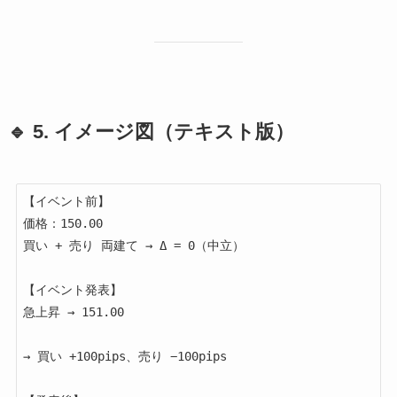
🔹 5. イメージ図（テキスト版）
【イベント前】

価格：150.00

買い + 売り 両建て → Δ = 0（中立）

【イベント発表】

急上昇 → 151.00

→ 買い +100pips、売り −100pips
