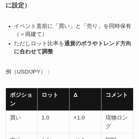
に設定）
イベント直前に「買い」と「売り」を同時保有
（＝両建て）
ただしロット比率を
通貨のボラやトレンド方向
に合わせて調整
例（USD/JPY）：
ポジショ
ロット
Δ
コメント
ン
買い
1.0
+1.0
現物ロン
グ