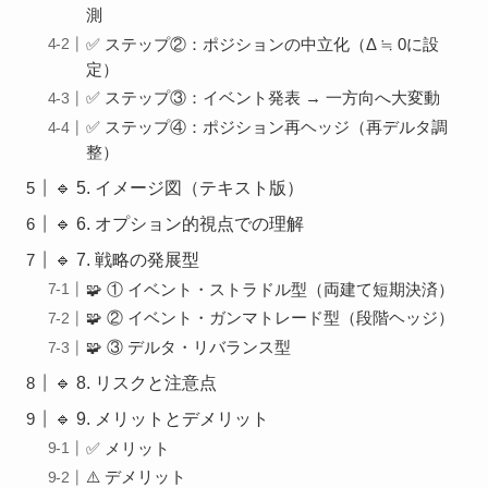
測
✅ ステップ②：ポジションの中立化（Δ ≒ 0に設
定）
✅ ステップ③：イベント発表 → 一方向へ大変動
✅ ステップ④：ポジション再ヘッジ（再デルタ調
整）
🔹 5. イメージ図（テキスト版）
🔹 6. オプション的視点での理解
🔹 7. 戦略の発展型
🧩 ① イベント・ストラドル型（両建て短期決済）
🧩 ② イベント・ガンマトレード型（段階ヘッジ）
🧩 ③ デルタ・リバランス型
🔹 8. リスクと注意点
🔹 9. メリットとデメリット
✅ メリット
⚠️ デメリット