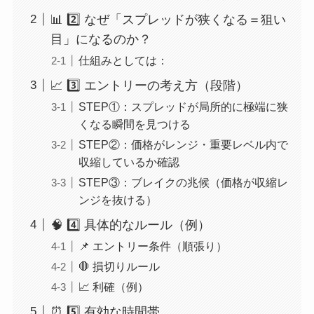
📊 2️⃣ なぜ「スプレッドが狭くなる＝狙い
目」になるのか？
仕組みとしては：
📈 3️⃣ エントリーの考え方（段階）
STEP①：スプレッドが局所的に極端に狭
くなる瞬間を見つける
STEP②：価格がレンジ・重要レベル内で
収縮しているか確認
STEP③：ブレイクの兆候（価格が収縮レ
ンジを抜ける）
🧠 4️⃣ 具体的なルール（例）
📌 エントリー条件（順張り）
🛑 損切りルール
📈 利確（例）
⏰ 5️⃣ 有効な時間帯