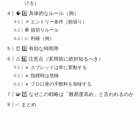
ける）
🧠 4️⃣ 具体的なルール（例）
📌 エントリー条件（順張り）
🛑 損切りルール
📈 利確（例）
⏰ 5️⃣ 有効な時間帯
⚠️ 6️⃣ 注意点（実用前に絶対知るべき）
🔹 スプレッドは常に変動する
🔹 指標時は危険
🔹 プロ口座の手数料を加味する
🧩 7️⃣ なぜこの戦略は「難易度高め」と言われるのか
✅ まとめ