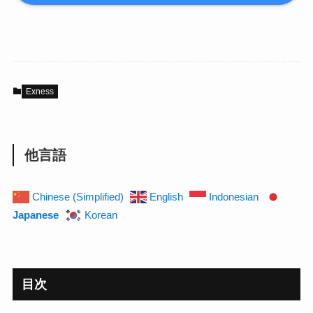
Exness
他言語
Chinese (Simplified)
English
Indonesian
Japanese
Korean
目次