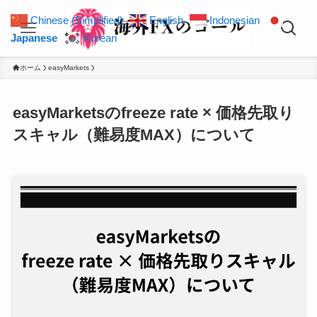
Chinese (Simplified)
English
Indonesian
Japanese
Korean
ホーム
easyMarkets
easyMarketsのfreeze rate × 価格先取り
スキャル（難易度MAX）について