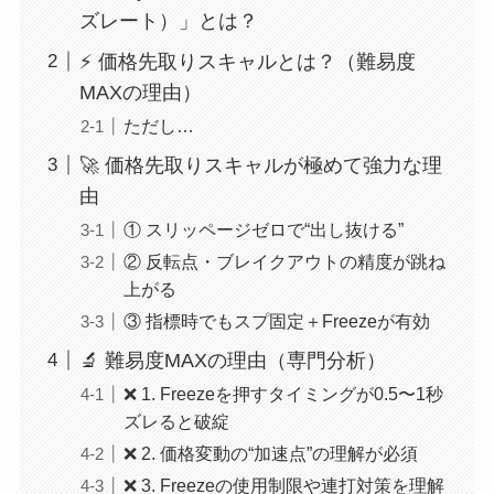
ズレート）」とは？
⚡ 価格先取りスキャルとは？（難易度
MAXの理由）
ただし…
🚀 価格先取りスキャルが極めて強力な理
由
① スリッページゼロで“出し抜ける”
② 反転点・ブレイクアウトの精度が跳ね
上がる
③ 指標時でもスプ固定＋Freezeが有効
🔬 難易度MAXの理由（専門分析）
❌ 1. Freezeを押すタイミングが0.5〜1秒
ズレると破綻
❌ 2. 価格変動の“加速点”の理解が必須
❌ 3. Freezeの使用制限や連打対策を理解