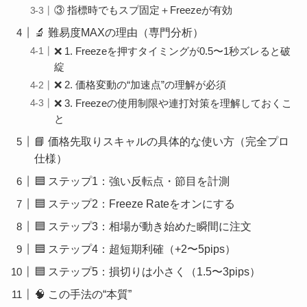
③ 指標時でもスプ固定＋Freezeが有効
🔬 難易度MAXの理由（専門分析）
❌ 1. Freezeを押すタイミングが0.5〜1秒ズレると破
綻
❌ 2. 価格変動の“加速点”の理解が必須
❌ 3. Freezeの使用制限や連打対策を理解しておくこ
と
📘 価格先取りスキャルの具体的な使い方（完全プロ
仕様）
🟦 ステップ1：強い反転点・節目を計測
🟦 ステップ2：Freeze Rateをオンにする
🟦 ステップ3：相場が動き始めた瞬間に注文
🟦 ステップ4：超短期利確（+2〜5pips）
🟦 ステップ5：損切りは小さく（1.5〜3pips）
🧠 この手法の“本質”