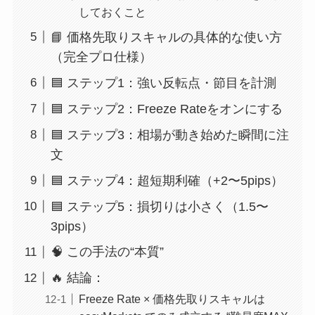
しておくこと
📘 価格先取りスキャルの具体的な使い方
（完全プロ仕様）
🟦 ステップ1：強い反転点・節目を計測
🟦 ステップ2：Freeze Rateをオンにする
🟦 ステップ3：相場が動き始めた瞬間に注
文
🟦 ステップ4：超短期利確（+2〜5pips）
🟦 ステップ5：損切りは小さく（1.5〜
3pips）
🧠 この手法の“本質”
🔥 結論：
Freeze Rate × 価格先取りスキャルは