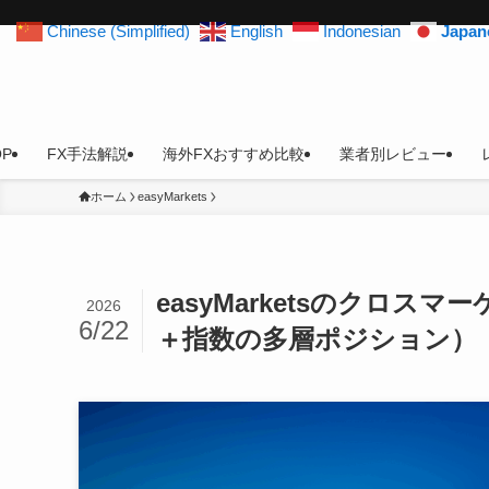
Chinese (Simplified)
English
Indonesian
Japan
OP
FX手法解説
海外FXおすすめ比較
業者別レビュー
ホーム
easyMarkets
easyMarketsのクロ
2026
6/22
＋指数の多層ポジション）