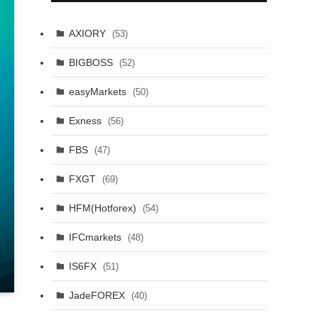
AXIORY
(53)
BIGBOSS
(52)
easyMarkets
(50)
Exness
(56)
FBS
(47)
FXGT
(69)
HFM(Hotforex)
(54)
IFCmarkets
(48)
IS6FX
(51)
JadeFOREX
(40)