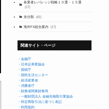
各業者レバレッジ戦略１０選・１５選
(17)
未分類
(41)
海外FX総合案内
(17)
関連サイト・ページ
・金融庁
・日本証券業協会
・国税庁
・国民生活センター
・経済産業省
・消費者庁
・財務省関東財務局
・一般財団法人 金融先物取引業協会
・特定商取引法に基づく表記
・利用規約