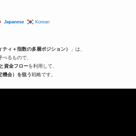
Japanese
Korean
ィティ＋指数の多層ポジション）
」は、
呼べるもので、
と資金フロー
を利用して、
定機会）を狙う
戦略です。