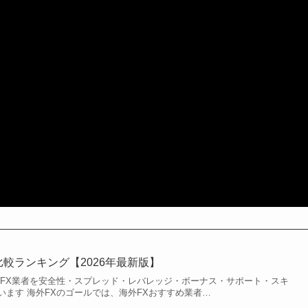
比較ランキング【2026年最新版】
外FX業者を安全性・スプレッド・レバレッジ・ボーナス・サポート・スキ
います 海外FXのゴールでは、海外FXおすすめ業者…