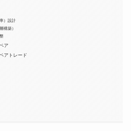
比率）設計
多層構築）
整
関ペア
・ペアトレード