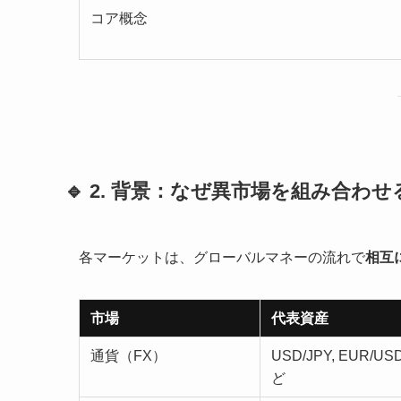
コア概念
🔹 2. 背景：なぜ異市場を組み合わ
各マーケットは、グローバルマネーの流れで
相互
市場
代表資産
通貨（FX）
USD/JPY, EUR/U
ど