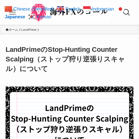
Chinese (Simplified)
English
Indonesian
Japanese
Korean
ホーム
LandPrime
LandPrimeのStop-Hunting Counter
Scalping（ストップ狩り逆張りスキャ
ル）について