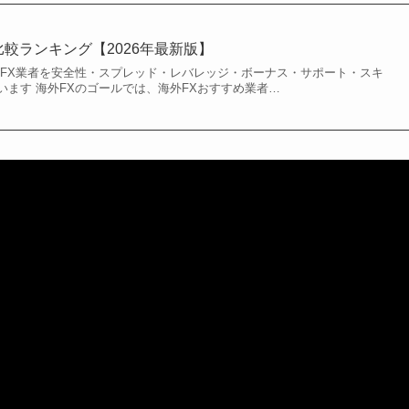
比較ランキング【2026年最新版】
外FX業者を安全性・スプレッド・レバレッジ・ボーナス・サポート・スキ
います 海外FXのゴールでは、海外FXおすすめ業者…