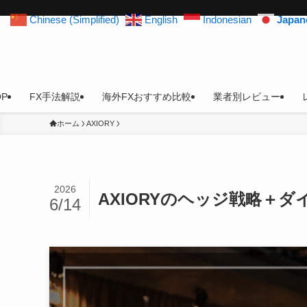
Chinese (Simplified)
English
Indonesian
Japan
OP
FX手法解説
海外FXおすすめ比較
業者別レビュー
ホーム
AXIORY
2026
AXIORYのヘッジ戦略＋
6/14