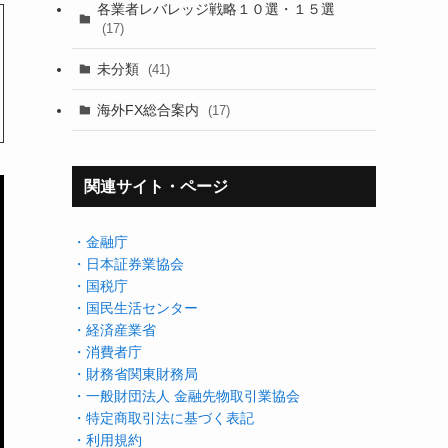
各業者レバレッジ戦略１０選・１５選
(17)
未分類
(41)
海外FX総合案内
(17)
関連サイト・ページ
・金融庁
・日本証券業協会
・国税庁
・国民生活センター
・経済産業省
・消費者庁
・財務省関東財務局
・一般財団法人 金融先物取引業協会
・特定商取引法に基づく表記
・利用規約