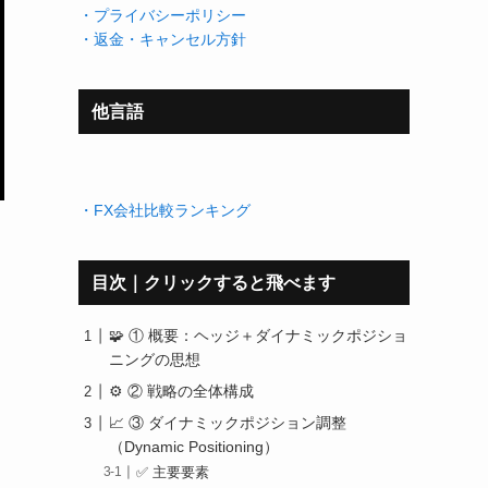
・プライバシーポリシー
・返金・キャンセル方針
他言語
・FX会社比較ランキング
目次｜クリックすると飛べます
🧩 ① 概要：ヘッジ＋ダイナミックポジショ
ニングの思想
⚙️ ② 戦略の全体構成
📈 ③ ダイナミックポジション調整
（Dynamic Positioning）
✅ 主要要素