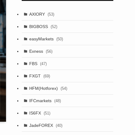
AXIORY
(53)
BIGBOSS
(52)
easyMarkets
(50)
Exness
(56)
FBS
(47)
FXGT
(69)
HFM(Hotforex)
(54)
IFCmarkets
(48)
IS6FX
(51)
JadeFOREX
(40)