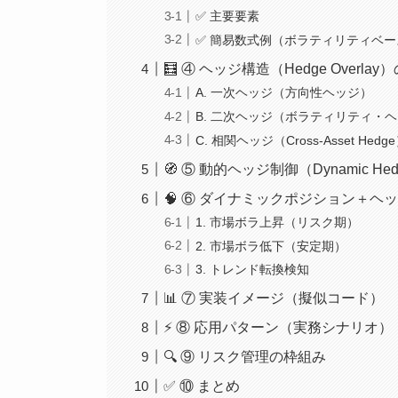
✅ 主要要素
✅ 簡易数式例（ボラティリティベー
🧮 ④ ヘッジ構造（Hedge Overla
A. 一次ヘッジ（方向性ヘッジ）
B. 二次ヘッジ（ボラティリティ・
C. 相関ヘッジ（Cross-Asset Hedg
🧭 ⑤ 動的ヘッジ制御（Dynamic Hedg
🧠 ⑥ ダイナミックポジション＋ヘ
1. 市場ボラ上昇（リスク期）
2. 市場ボラ低下（安定期）
3. トレンド転換検知
📊 ⑦ 実装イメージ（擬似コード）
⚡ ⑧ 応用パターン（実務シナリオ）
🔍 ⑨ リスク管理の枠組み
✅ ⑩ まとめ