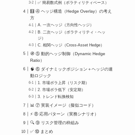
✅ 簡易数式例（ボラティリティベース）
🧮 ④ ヘッジ構造（Hedge Overlay）の考え
方
A. 一次ヘッジ（方向性ヘッジ）
B. 二次ヘッジ（ボラティリティ・ヘッ
ジ）
C. 相関ヘッジ（Cross-Asset Hedge）
🧭 ⑤ 動的ヘッジ制御（Dynamic Hedge
Ratio）
🧠 ⑥ ダイナミックポジション＋ヘッジの連
動ロジック
1. 市場ボラ上昇（リスク期）
2. 市場ボラ低下（安定期）
3. トレンド転換検知
📊 ⑦ 実装イメージ（擬似コード）
⚡ ⑧ 応用パターン（実務シナリオ）
🔍 ⑨ リスク管理の枠組み
✅ ⑩ まとめ