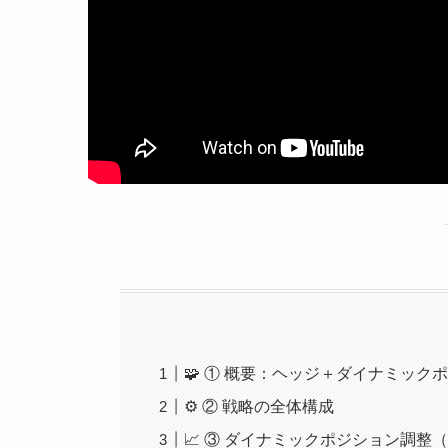
🧩 ① 概要：ヘッジ＋ダイナミック
⚙️ ② 戦略の全体構成
📈 ③ ダイナミックポジション調整（Dynam