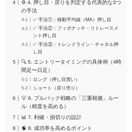
⚙️ 4. 押し目・戻りを判定する代表的な3つ
の手法
✅ 手法①：移動平均線（MA）押し目
✅ 手法②：フィボナッチ・リトレースメ
ント押し目
✅ 手法③：トレンドライン・チャネル押
し目
🔍 5. エントリータイミングの具体例（4時
間足〜日足）
ロング（押し目買い）
ショート（戻り売り）
💡 6. プルバック戦略の「三重根拠」ルー
ル（精度を高める）
📊 7. 利確・損切りの設計
🧠 8. 成功率を高めるポイント