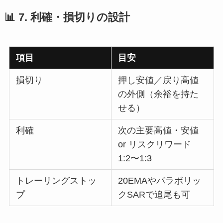
📊 7. 利確・損切りの設計
項目
目安
損切り
押し安値／戻り高値
の外側（余裕を持た
せる）
利確
次の主要高値・安値
or リスクリワード
1:2〜1:3
トレーリングストッ
20EMAやパラボリッ
プ
クSARで追尾も可