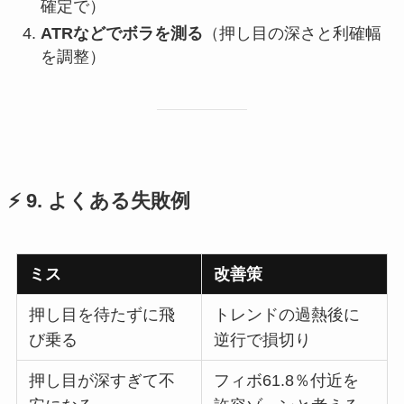
確定で）
ATRなどでボラを測る
（押し目の深さと利確幅
を調整）
⚡ 9. よくある失敗例
ミス
改善策
押し目を待たずに飛
トレンドの過熱後に
び乗る
逆行で損切り
押し目が深すぎて不
フィボ61.8％付近を