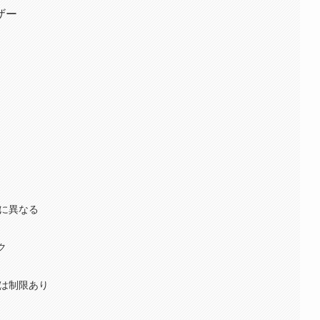
ザー
）
とに異なる
ク
ては制限あり