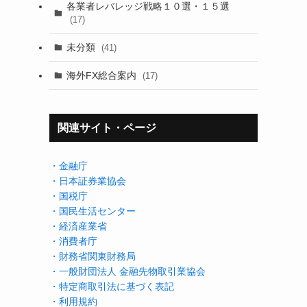
各業者レバレッジ戦略１０選・１５選
(17)
未分類
(41)
海外FX総合案内
(17)
関連サイト・ページ
・金融庁
・日本証券業協会
・国税庁
・国民生活センター
・経済産業省
・消費者庁
・財務省関東財務局
・一般財団法人 金融先物取引業協会
・特定商取引法に基づく表記
・利用規約