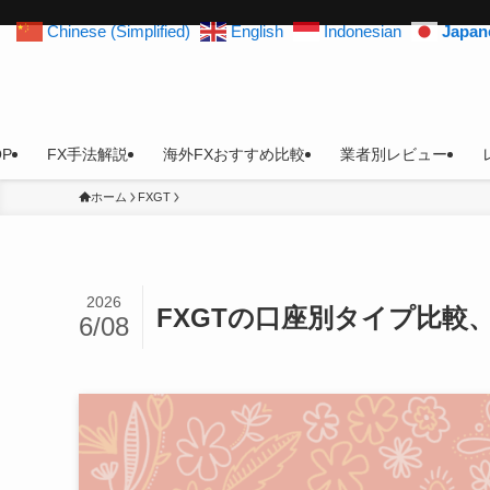
Chinese (Simplified)
English
Indonesian
Japan
OP
FX手法解説
海外FXおすすめ比較
業者別レビュー
ホーム
FXGT
2026
FXGTの口座別タイプ比較
6/08