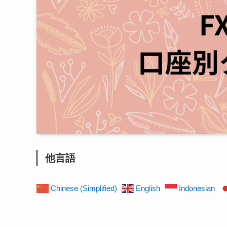
他言語
Chinese (Simplified)
English
Indonesian