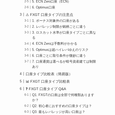
5. ECN Zero口座（ECN）
6. Optimus口座
⚠️ FXGT 口座タイプの注意点
1. ボーナス対象外の口座がある
2. レバレッジ制限が銘柄ごとに違う
3. ロスカット水準が口座タイプごとに異な
る
4. ECN Zeroは手数料がかかる
5. Optimusは超ハイレバゆえのリスク
6. 口座ごとに取引条件が微妙に違う
7. 口座通貨は選べるが暗号資産建ては制限
あり
口座タイプ比較表（簡易版）
📊 FXGT 口座タイプ比較表
❓ FXGT 口座タイプ Q&A
Q1. FXGTの口座は全部で何種類あります
か？
Q2. 初心者におすすめの口座タイプは？
Q3. 最もレバレッジが高い口座は？