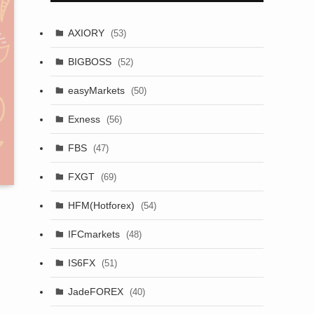
AXIORY
(53)
BIGBOSS
(52)
easyMarkets
(50)
Exness
(56)
FBS
(47)
FXGT
(69)
HFM(Hotforex)
(54)
IFCmarkets
(48)
IS6FX
(51)
JadeFOREX
(40)