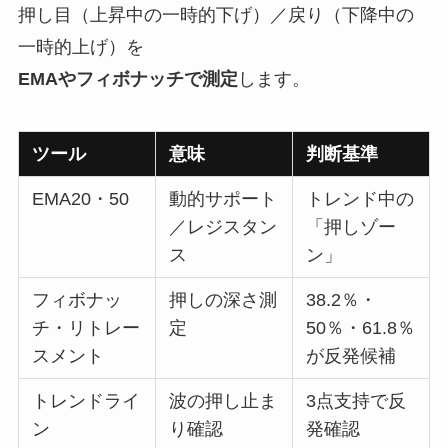
押し目（上昇中の一時的下げ）／戻り（下降中の
一時的上げ）を
EMAやフィボナッチで測定
します。
ツール
意味
判断基準
EMA20・50
動的サポート
トレンド中の
／レジスタン
「押しゾー
ス
ン」
フィボナッ
押しの深さ測
38.2％・
チ・リトレー
定
50％・61.8％
スメント
が反発候補
トレンドライ
波の押し止ま
3点支持で反
ン
り確認
発確認