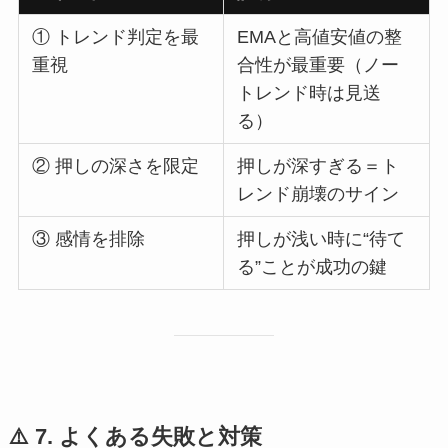
① トレンド判定を最
EMAと高値安値の整
重視
合性が最重要（ノー
トレンド時は見送
る）
② 押しの深さを限定
押しが深すぎる＝ト
レンド崩壊のサイン
③ 感情を排除
押しが浅い時に“待て
る”ことが成功の鍵
⚠️ 7. よくある失敗と対策