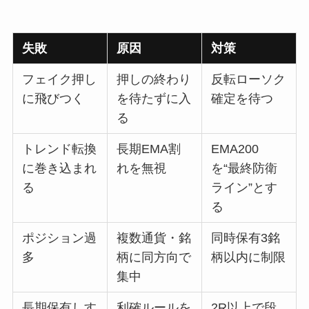
失敗
原因
対策
フェイク押し
押しの終わり
反転ローソク
に飛びつく
を待たずに入
確定を待つ
る
トレンド転換
長期EMA割
EMA200
に巻き込まれ
れを無視
を“最終防衛
る
ライン”とす
る
ポジション過
複数通貨・銘
同時保有3銘
多
柄に同方向で
柄以内に制限
集中
長期保有しす
利確ルールを
2R以上で段