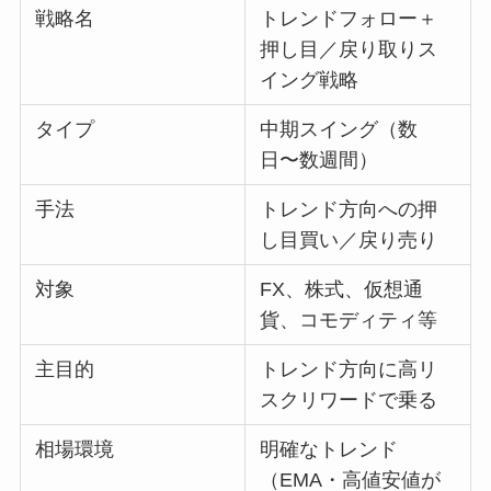
戦略名
トレンドフォロー＋
押し目／戻り取りス
イング戦略
タイプ
中期スイング（数
日〜数週間）
手法
トレンド方向への押
し目買い／戻り売り
対象
FX、株式、仮想通
貨、コモディティ等
主目的
トレンド方向に高リ
スクリワードで乗る
相場環境
明確なトレンド
（EMA・高値安値が