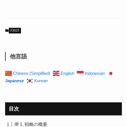
FXGT
他言語
Chinese (Simplified)
English
Indonesian
Japanese
Korean
目次
🧭 1. 戦略の概要