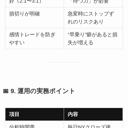
好（2:1〜3:1）
「待つ力」が必要
損切りが明確
急変時にストップず
れのリスクあり
感情トレードを防ぎ
“早乗り”癖があると損
やすい
失が増える
📅 9. 運用の実務ポイント
項目
内容
分析時間帯
毎日NYクローズ後