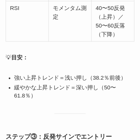
RSI
モメンタム測
40〜50反発
定
（上昇）／
50〜60反落
（下降）
💡
目安：
強い上昇トレンド＝浅い押し（38.2％前後）
緩やかな上昇トレンド＝深い押し（50〜
61.8％）
ステップ③：反発サインでエントリー