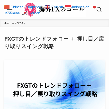
Chinese (Simplified)
English
Indonesian
Japanese
Korean
ホーム
FXGT
FXGTのトレンドフォロー ＋ 押し目／戻
り取りスイング戦略