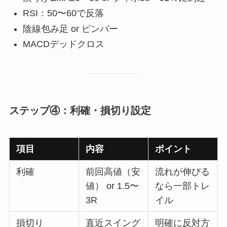
RSI：50〜60で反落
陰線包み足 or ピンバー
MACDデッドクロス
ステップ④：利確・損切り設定
項目
内容
ポイント
利確
前回高値（安
流れが伸びる
値） or 1.5〜
なら一部トレ
3R
イル
損切り
直近スイング
明確に反対方