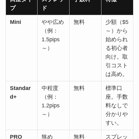
プ
ド
Mini
やや広め
無料
少額（$5
（例：
～）から
1.5pips
始められ
～）
る初心者
向け。取
引コスト
は高め。
Standar
中程度
無料
標準口
d+
（例：
座。手数
1.2pips
料なしで
～）
分かりや
すい。
PRO
狭め
無料
スプレッ