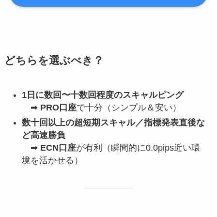
どちらを選ぶべき？
1日に数回〜十数回程度のスキャルピング
➡
PRO口座
で十分（シンプル＆安い）
数十回以上の超短期スキャル／指標発表直後な
ど高速勝負
➡
ECN口座
が有利（瞬間的に0.0pips近い環
境を活かせる）