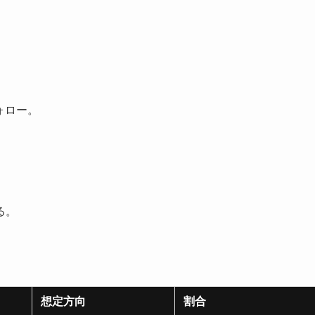
ォロー。
る。
想定方向
割合