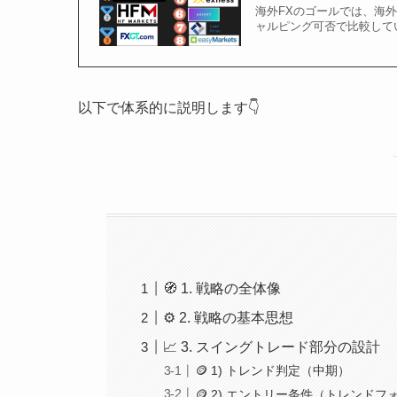
海外FXのゴールでは、海
ャルピング可否で比較して
以下で体系的に説明します👇
🧭 1. 戦略の全体像
⚙️ 2. 戦略の基本思想
📈 3. スイングトレード部分の設計
🪙 1) トレンド判定（中期）
🪙 2) エントリー条件（トレンド