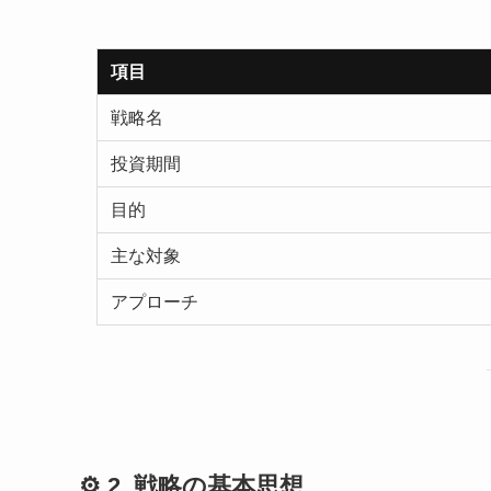
項目
戦略名
投資期間
目的
主な対象
アプローチ
⚙️ 2. 戦略の基本思想