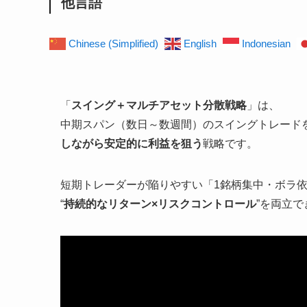
他言語
Chinese (Simplified)
English
Indonesian
「
スイング＋マルチアセット分散戦略
」は、
中期スパン（数日～数週間）のスイングトレード
しながら安定的に利益を狙う
戦略です。
短期トレーダーが陥りやすい「1銘柄集中・ボラ
“
持続的なリターン×リスクコントロール
”を両立