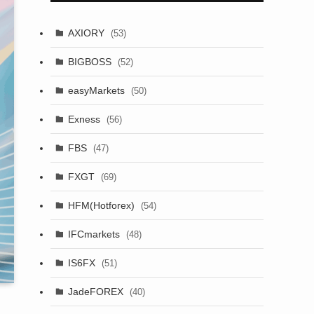
AXIORY
(53)
BIGBOSS
(52)
easyMarkets
(50)
Exness
(56)
FBS
(47)
FXGT
(69)
HFM(Hotforex)
(54)
IFCmarkets
(48)
IS6FX
(51)
JadeFOREX
(40)