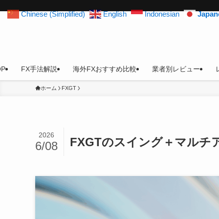
Chinese (Simplified)
English
Indonesian
Japan
OP
FX手法解説
海外FXおすすめ比較
業者別レビュー
ホーム
FXGT
2026
FXGTのスイング＋マルチ
6/08