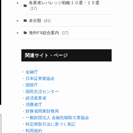
各業者レバレッジ戦略１０選・１５選
(17)
未分類
(41)
海外FX総合案内
(17)
関連サイト・ページ
・金融庁
・日本証券業協会
・国税庁
・国民生活センター
・経済産業省
・消費者庁
・財務省関東財務局
・一般財団法人 金融先物取引業協会
・特定商取引法に基づく表記
・利用規約