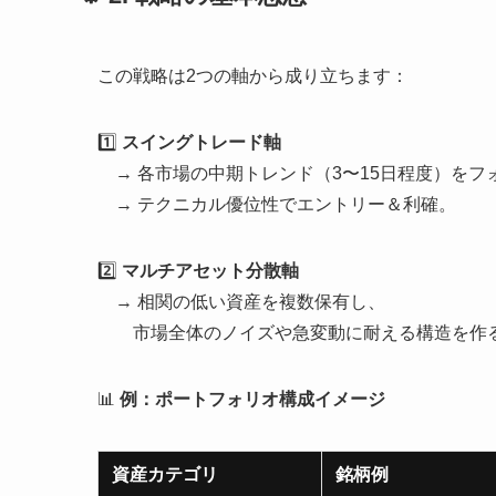
この戦略は2つの軸から成り立ちます：
1️⃣
スイングトレード軸
→ 各市場の中期トレンド（3〜15日程度）をフ
→ テクニカル優位性でエントリー＆利確。
2️⃣
マルチアセット分散軸
→ 相関の低い資産を複数保有し、
市場全体のノイズや急変動に耐える構造を作
📊
例：ポートフォリオ構成イメージ
資産カテゴリ
銘柄例