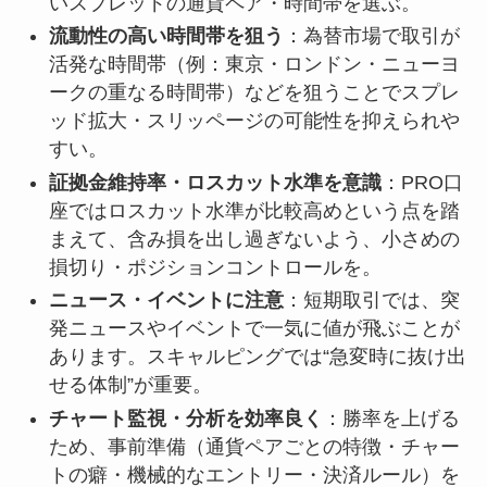
いスプレッドの通貨ペア・時間帯を選ぶ。
流動性の高い時間帯を狙う
：為替市場で取引が
活発な時間帯（例：東京・ロンドン・ニューヨ
ークの重なる時間帯）などを狙うことでスプレ
ッド拡大・スリッページの可能性を抑えられや
すい。
証拠金維持率・ロスカット水準を意識
：PRO口
座ではロスカット水準が比較高めという点を踏
まえて、含み損を出し過ぎないよう、小さめの
損切り・ポジションコントロールを。
ニュース・イベントに注意
：短期取引では、突
発ニュースやイベントで一気に値が飛ぶことが
あります。スキャルピングでは“急変時に抜け出
せる体制”が重要。
チャート監視・分析を効率良く
：勝率を上げる
ため、事前準備（通貨ペアごとの特徴・チャー
トの癖・機械的なエントリー・決済ルール）を