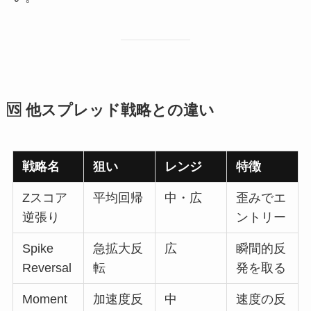
🆚 他スプレッド戦略との違い
戦略名
狙い
レンジ
特徴
Zスコア
平均回帰
中・広
歪みでエ
逆張り
ントリー
Spike
急拡大反
広
瞬間的反
Reversal
転
発を取る
Moment
加速度反
中
速度の反