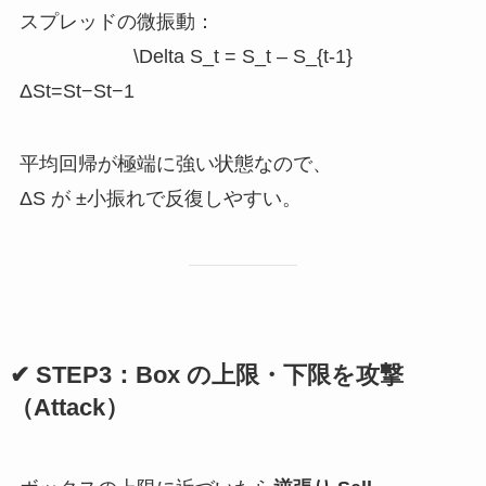
スプレッドの微振動：
\Delta S_t = S_t – S_{t-1}
ΔSt​=St​−St−1​
平均回帰が極端に強い状態なので、
ΔS が ±小振れで反復しやすい。
✔ STEP3：Box の上限・下限を攻撃
（Attack）