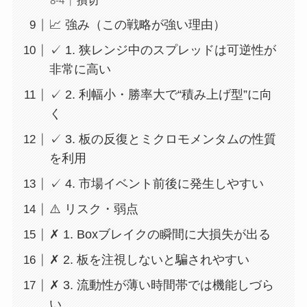
損切
📈 強み（この戦略が強い理由）
✓ 1. 狭レンジ中のスプレッドは可逆性が
非常に高い
✓ 2. 利幅小・勝率大で“積み上げ型”に向
く
✓ 3. 板の反復とミクロモメンタムの性質
を利用
✓ 4. 市場イベント前後に発生しやすい
⚠️ リスク・弱点
✗ 1. Boxブレイクの瞬間に大損失が出る
✗ 2. 板を注視しないと騙されやすい
✗ 3. 流動性が薄い時間帯では機能しづら
い