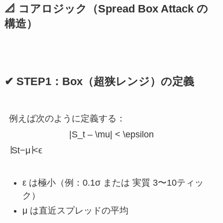
📐 コアロジック（Spread Box Attack の
構造）
✔ STEP1：Box（超狭レンジ）の定義
例えば次のように定義する：
|S_t – \mu| < \epsilon
∣St​−μ∣<ϵ
ε は極小（例：0.1σ または 実質 3〜10ティッ
ク）
μ は直近スプレッドの平均