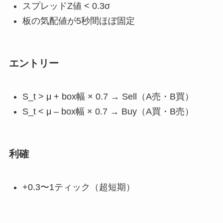
スプレッドZ値 < 0.3σ
板の気配値が5秒間ほぼ固定
エントリー
S_t > μ + box幅 × 0.7 → Sell（A売・B買）
S_t < μ – box幅 × 0.7 → Buy（A買・B売）
利確
+0.3〜1ティック（超短期）