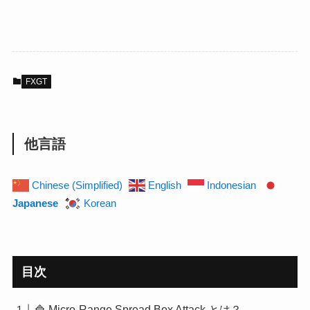
FXGT
他言語
Chinese (Simplified)
English
Indonesian
Japanese
Korean
目次
🔷 Micro-Range Spread Box Attack とは？