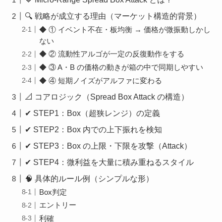
🔍 戦略が成立する理由（マーケット構造的背景）
◆ ① イベント不在・板均衡 → 価格が微振動しかし
ない
◆ ② 流動性アルゴが一定の反復動作をする
◆ ③ A・B の価格の動きが箱の中で同期しやすい
◆ ④ 短期ノイズがアルファに変わる
📐 コアロジック（Spread Box Attack の構造）
✔ STEP1：Box（超狭レンジ）の定義
✔ STEP2：Box 内での上下振れを検知
✔ STEP3：Box の上限・下限を攻撃（Attack）
✔ STEP4：微利益を大量に積み重ねるスタイル
🧠 具体的ルール例（シンプルな形）
Box判定
エントリー
利確