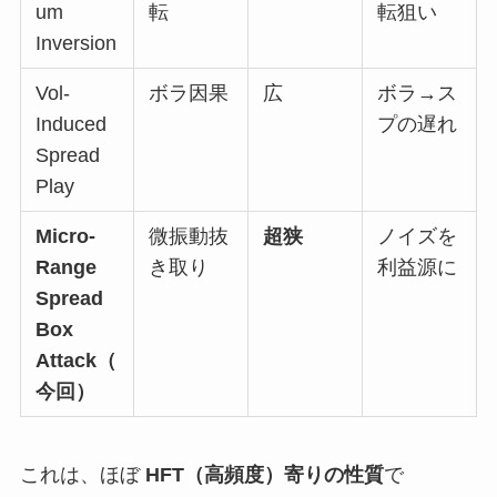
um
転
転狙い
Inversion
Vol-
ボラ因果
広
ボラ→ス
Induced
プの遅れ
Spread
Play
Micro-
微振動抜
超狭
ノイズを
Range
き取り
利益源に
Spread
Box
Attack（
今回）
これは、ほぼ
HFT（高頻度）寄りの性質
で