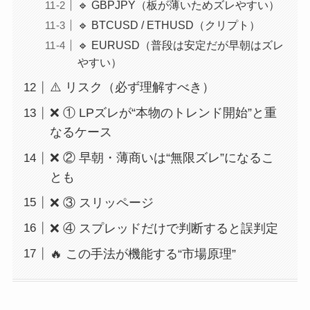
🔹 GBPJPY（板が薄いためズレやすい）
🔹 BTCUSD / ETHUSD（クリプト）
🔹 EURUSD（普段は安定だが早朝はズレ
やすい）
⚠️ リスク（必ず理解すべき）
❌ ① LPズレが“本物のトレンド開始”と重
なるケース
❌ ② 早朝・薄商いは“無限ズレ”になるこ
とも
❌ ③ スリッページ
❌ ④ スプレッドだけで判断すると誤判定
🔥 この手法が機能する“市場原理”