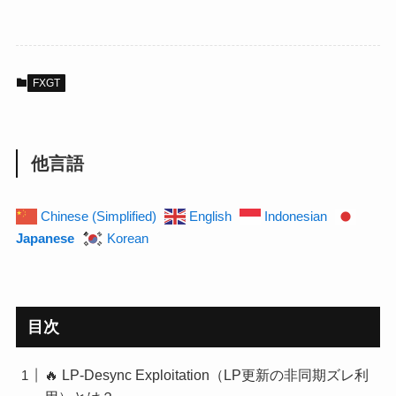
FXGT
他言語
Chinese (Simplified)
English
Indonesian
Japanese
Korean
目次
🔥 LP-Desync Exploitation（LP更新の非同期ズレ利