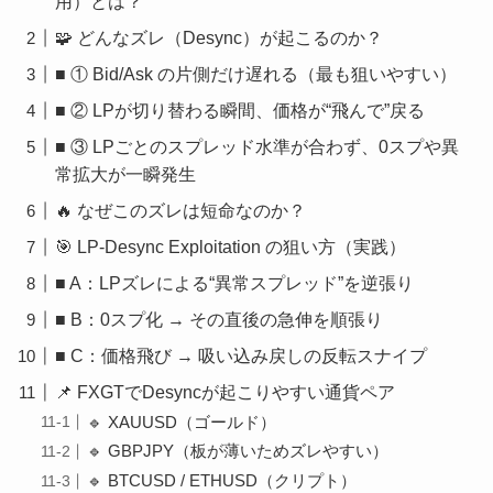
用）とは？
🧩 どんなズレ（Desync）が起こるのか？
■ ① Bid/Ask の片側だけ遅れる（最も狙いやすい）
■ ② LPが切り替わる瞬間、価格が“飛んで”戻る
■ ③ LPごとのスプレッド水準が合わず、0スプや異
常拡大が一瞬発生
🔥 なぜこのズレは短命なのか？
🎯 LP-Desync Exploitation の狙い方（実践）
■ A：LPズレによる“異常スプレッド”を逆張り
■ B：0スプ化 → その直後の急伸を順張り
■ C：価格飛び → 吸い込み戻しの反転スナイプ
📌 FXGTでDesyncが起こりやすい通貨ペア
🔹 XAUUSD（ゴールド）
🔹 GBPJPY（板が薄いためズレやすい）
🔹 BTCUSD / ETHUSD（クリプト）