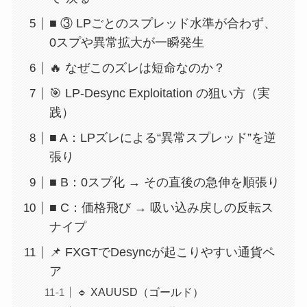
■ ③ LPごとのスプレッド水準が合わず、
0スプや異常拡大が一瞬発生
🔥 なぜこのズレは短命なのか？
🎯 LP-Desync Exploitation の狙い方（実
践）
■ A：LPズレによる“異常スプレッド”を逆
張り
■ B：0スプ化 → その直後の急伸を順張り
■ C：価格飛び → 吸い込み戻しの反転ス
ナイプ
📌 FXGTでDesyncが起こりやすい通貨ペ
ア
🔹 XAUUSD（ゴールド）