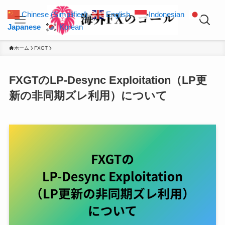
Chinese (Simplified)
English
Indonesian
Japanese
Korean
ホーム
FXGT
FXGTのLP-Desync Exploitation（LP更
新の非同期ズレ利用）について