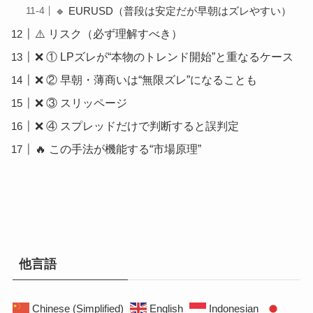
🔹 EURUSD（普段は安定だが早朝はズレやすい）
⚠️ リスク（必ず理解すべき）
❌ ① LPズレが“本物のトレンド開始”と重なるケース
❌ ② 早朝・薄商いは“無限ズレ”になることも
❌ ③ スリッページ
❌ ④ スプレッドだけで判断すると誤判定
🔥 この手法が機能する“市場原理”
他言語
Chinese (Simplified)
English
Indonesian