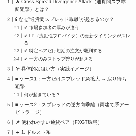
🔥 Cross-Spread Divergence Attack（通貨間スプ乖
離狙撃）とは？
🧪 なぜ“通貨間スプレッド乖離”が起きるのか？
✔ 市場参加者の厚みが違う
✔ LP（流動性プロバイダ）の更新タイミングがズレ
る
✔ 特定ペアだけ短期の注文が殺到する
✔ 一方のみストップ狩りが起きる
🎯 具体的な狙い方（実践イメージ）
■ ケース1：一方だけスプレッド急拡大 → 戻り待ち
狙撃
何が起きている？
■ ケース2：スプレッドの逆方向乖離（両建て系アー
ビトラージ）
📌 使われやすい通貨ペア（FXGT環境）
🔹 1. ドルスト系