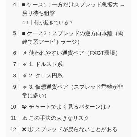
■ ケース1：一方だけスプレッド急拡大 →
戻り待ち狙撃
何が起きている？
■ ケース2：スプレッドの逆方向乖離（両
建て系アービトラージ）
📌 使われやすい通貨ペア（FXGT環境）
🔹 1. ドルスト系
🔹 2. クロス円系
🔹 3. 仮想通貨ペア（スプレッド乖離が非
常に多い）
🧩 チャートでよく見るパターンは？
⚠️ この手法の大きなリスク
❌ ① スプレッドが戻らないことがある