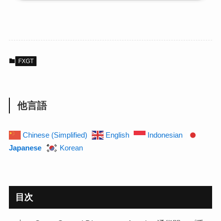
FXGT
他言語
Chinese (Simplified)
English
Indonesian
Japanese
Korean
目次