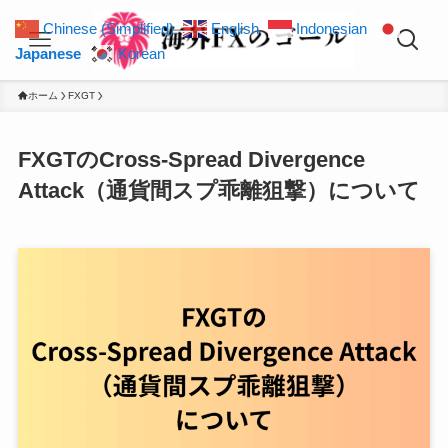
Chinese (Simplified)
English
Indonesian
Japanese
Korean
ホーム
FXGT
FXGTのCross-Spread Divergence
Attack（通貨間スプ乖離狙撃）について