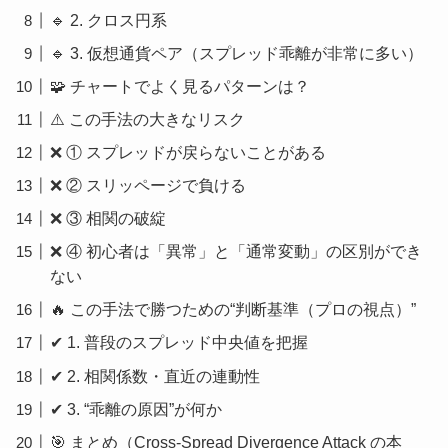
🔹 2. クロス円系
🔹 3. 仮想通貨ペア（スプレッド乖離が非常に多い）
🧩 チャートでよく見るパターンは？
⚠️ この手法の大きなリスク
❌ ① スプレッドが戻らないことがある
❌ ② スリッページで負ける
❌ ③ 相関の破綻
❌ ④ 初心者は「異常」と「通常変動」の区別ができ
ない
🔥 この手法で勝つための“判断基準（プロの視点）”
✔ 1. 普段のスプレッド中央値を把握
✔ 2. 相関係数・直近の連動性
✔ 3. “乖離の原因”が何か
🎯 まとめ（Cross-Spread Divergence Attack の本