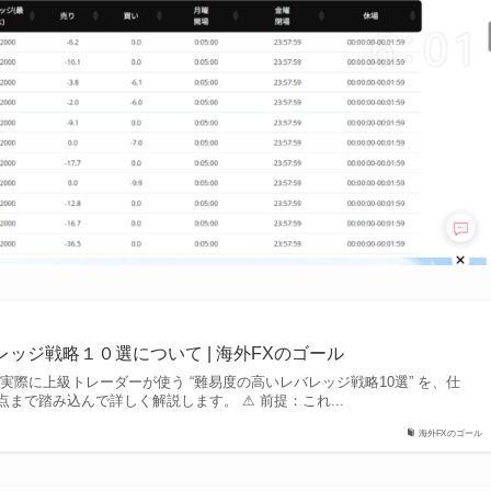
のレバレッジ戦略１０選について | 海外FXのゴール
HFM）で実際に上級トレーダーが使う “難易度の高いレバレッジ戦略10選” を、仕
まで踏み込んで詳しく解説します。 ⚠ 前提：これ...
海外FXのゴール