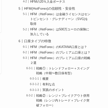
HFMの20％入金ボーナス
HFM(HotForex)の信頼性・安全性
HFM（HotForex）は金融ライセンスはセン
トビンセント・グレナディーン（SVG)を
取得
HFM（HotForex）は500万ユーロの保険に
加入している
口座タイプの特徴
HFM（HotForex）のKATANA口座とは？
HFM（HotForex）のプレミアム口座とは？
HFM（HotForex）のプレミアム口座の戦略
２選
戦略①：トレンドフォロー＋スイング
戦略（中期〜数日保有型）
概要
有利な点
実践のポイント
戦略②：レンジ＋ブレイクアウト併用
戦略（レンジ内トレード＋ブレイク突
破フォロー）