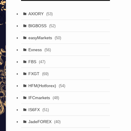
AXIORY
(53)
BIGBOSS
(52)
easyMarkets
(50)
Exness
(56)
FBS
(47)
FXGT
(69)
HFM(Hotforex)
(54)
IFCmarkets
(48)
IS6FX
(51)
JadeFOREX
(40)