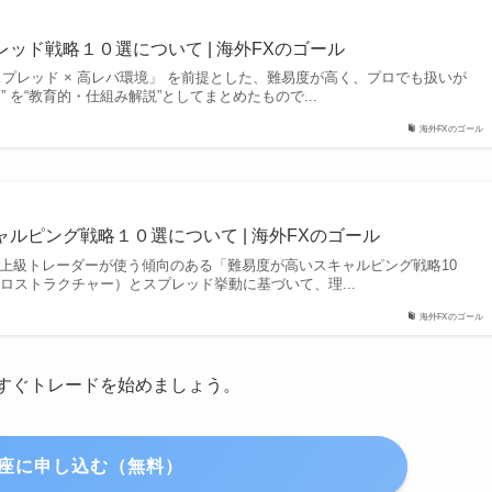
のスプレッド戦略１０選について | 海外FXのゴール
x）× スプレッド × 高レバ環境」 を前提とした、難易度が高く、プロでも扱いが
” を“教育的・仕組み解説”としてまとめたもので...
海外FXのゴール
)のスキャルピング戦略１０選について | 海外FXのゴール
で実際に上級トレーダーが使う傾向のある「難易度が高いスキャルピング戦略10
ロストラクチャー）とスプレッド挙動に基づいて、理...
海外FXのゴール
すぐトレードを始めましょう。
口座に申し込む（無料）