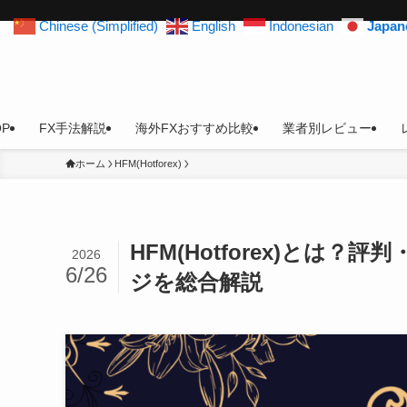
Chinese (Simplified)
English
Indonesian
Japan
OP
FX手法解説
海外FXおすすめ比較
業者別レビュー
ホーム
HFM(Hotforex)
HFM(Hotforex)とは
2026
6/26
ジを総合解説