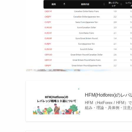
HFM(Hotforex)
HFM（HotForex / 
組み・理論・具体例・注意点