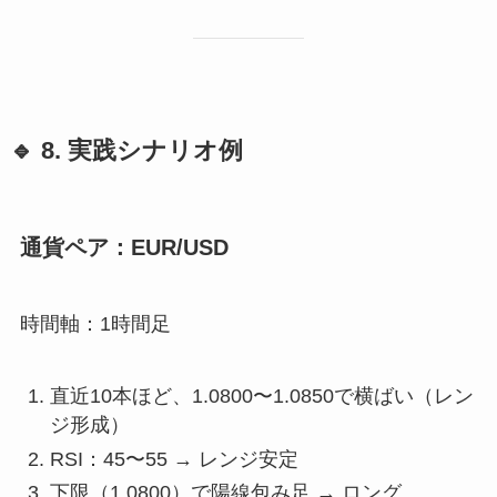
🔹 8. 実践シナリオ例
通貨ペア：EUR/USD
時間軸：1時間足
直近10本ほど、1.0800〜1.0850で横ばい（レン
ジ形成）
RSI：45〜55 → レンジ安定
下限（1.0800）で陽線包み足 → ロング