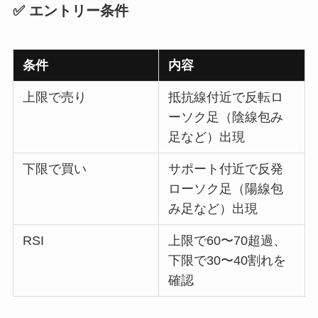
✅ エントリー条件
条件
内容
上限で売り
抵抗線付近で反転ロ
ーソク足（陰線包み
足など）出現
下限で買い
サポート付近で反発
ローソク足（陽線包
み足など）出現
RSI
上限で60〜70超過、
下限で30〜40割れを
確認