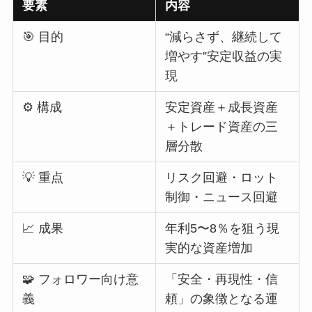
要素
内容
🎯 目的
“減らさず、継続して
増やす”安定収益の実
現
⚙️ 構成
安定資産＋成長資産
＋トレード資産の三
層分散
💡 重点
リスク回避・ロット
制御・ニュース回避
📈 成果
年利5〜8％を狙う現
実的な資産増加
🧩 フォロワー向け意
「安全・再現性・信
義
頼」の象徴となる運