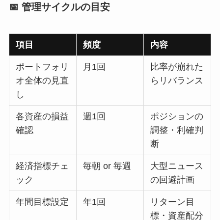
📅 管理サイクルの目安
項目
頻度
内容
ポートフォリ
月1回
比率が崩れた
オ全体の見直
らリバランス
し
各資産の損益
週1回
ポジションの
確認
調整・利確判
断
経済指標チェ
毎朝 or 毎週
大型ニュース
ック
の回避計画
年間目標設定
年1回
リターン目
標・資産配分