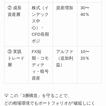
② 成長
株式（イ
資産増加
30〜
資産層
ンデック
40％
ス中
心）・
CFD長期
ポジ
③ 実践
FX短
アルファ
10〜
トレード
期・コモ
（追加利
20％
層
ディテ
益）
ィ・暗号
資産
💡 この「3層構造」を守ることで、
どの相場環境でもポートフォリオが“破綻しにく