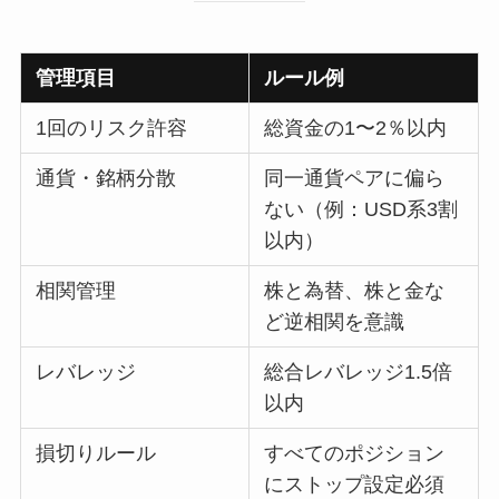
管理項目
ルール例
1回のリスク許容
総資金の1〜2％以内
通貨・銘柄分散
同一通貨ペアに偏ら
ない（例：USD系3割
以内）
相関管理
株と為替、株と金な
ど逆相関を意識
レバレッジ
総合レバレッジ1.5倍
以内
損切りルール
すべてのポジション
にストップ設定必須