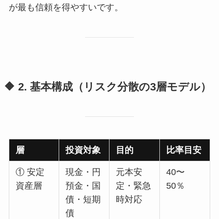
が最も信頼を得やすいです。
🔶 2. 基本構成（リスク分散の3層モデル）
層
投資対象
目的
比率目安
① 安定
現金・円
元本安
40〜
資産層
預金・国
定・緊急
50％
債・短期
時対応
債