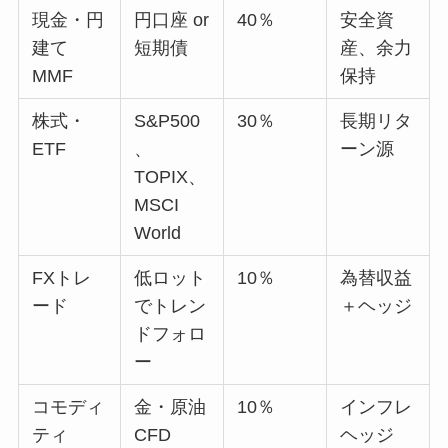
現金・円
円口座 or
40％
安全資
建て
短期債
産、余力
MMF
保持
株式・
S&P500
30％
長期リタ
ETF
、
ーン源
TOPIX、
MSCI
World
FXトレ
低ロット
10％
為替収益
ード
でトレン
＋ヘッジ
ドフォロ
ー
コモディ
金・原油
10％
インフレ
ティ
CFD
ヘッジ