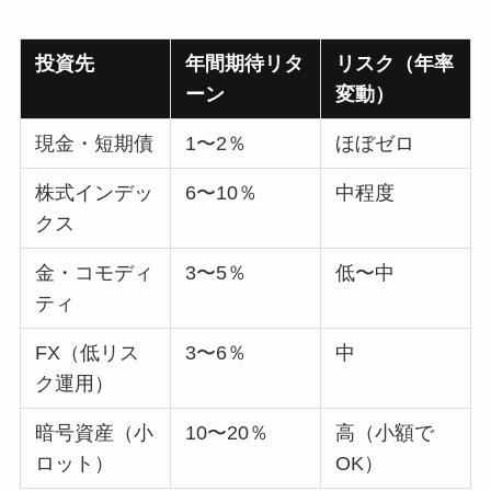
投資先
年間期待リタ
リスク（年率
ーン
変動）
現金・短期債
1〜2％
ほぼゼロ
株式インデッ
6〜10％
中程度
クス
金・コモディ
3〜5％
低〜中
ティ
FX（低リス
3〜6％
中
ク運用）
暗号資産（小
10〜20％
高（小額で
ロット）
OK）