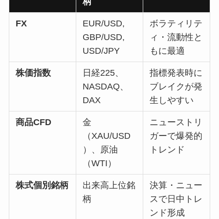
柄
FX
EUR/USD,
ボラティリテ
GBP/USD,
ィ・流動性と
USD/JPY
もに最適
株価指数
日経225、
指標発表時に
NASDAQ、
ブレイクが発
DAX
生しやすい
商品CFD
金
ニューストリ
（XAU/USD
ガーで爆発的
）、原油
トレンド
（WTI）
株式個別銘柄
出来高上位銘
決算・ニュー
柄
スで日中トレ
ンド形成