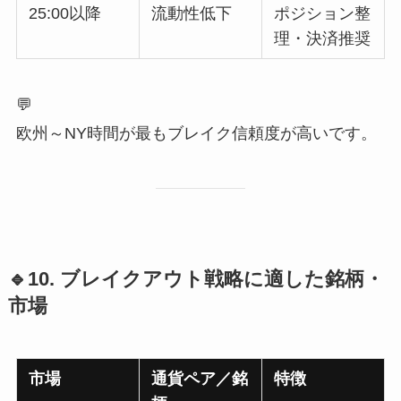
25:00以降
流動性低下
ポジション整
理・決済推奨
💬
欧州～NY時間が最もブレイク信頼度が高いです。
🔹10. ブレイクアウト戦略に適した銘柄・
市場
市場
通貨ペア／銘
特徴