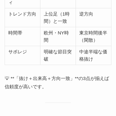
ィ
トレンド方向
上位足（1時
逆方向
間）と一致
時間帯
欧州・NY時
東京時間後半
間
（閑散）
サポレジ
明確な節目突
中途半端な価
破
格抜け
💡 **「抜け＋出来高＋方向一致」**の3点が揃えば
信頼度が高いです。