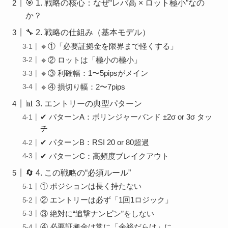
🎯 1. 戦略の核心：なぜ“レバ高 × ロット極小”なの
か？
🔧 2. 戦略の仕組み（基本モデル）
🔹①「必要証拠金を限界まで軽くする」
🔹② ロットは「極小の極小」
🔹③ 利確幅：1〜5pipsがメイン
🔹④ 損切り幅：2〜7pips
📊 3. エントリーの典型パターン
✔ パターンA：ボリンジャーバンド ±2σ or 3σ タッ
チ
✔ パターンB：RSI 20 or 80超過
✔ パターンC：高頻度ブレイクアウト
🔄 4. この戦略の“必須ルール”
① ポジションは長く持たない
② エントリーは必ず「1回1ロジック」
③ 絶対に“追撃ナンピン”をしない
④ 必要証拠金は常に「余裕だらけ」に