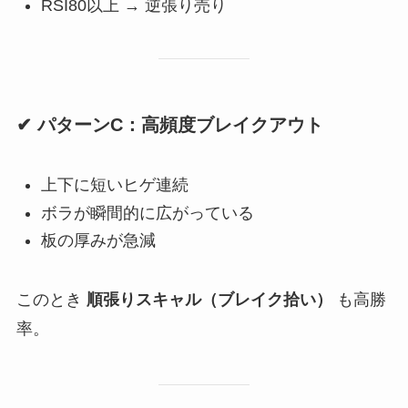
RSI80以上 → 逆張り売り
✔ パターンC：高頻度ブレイクアウト
上下に短いヒゲ連続
ボラが瞬間的に広がっている
板の厚みが急減
このとき
順張りスキャル（ブレイク拾い）
も高勝
率。