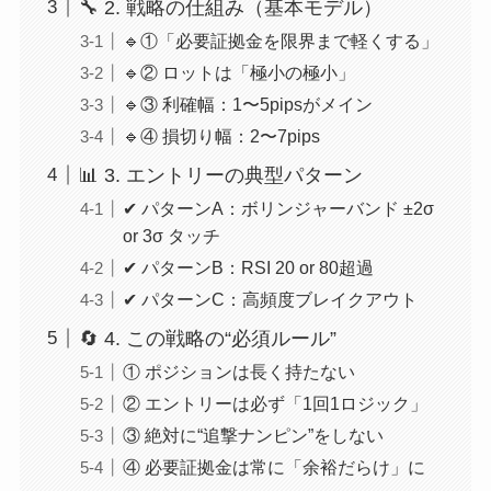
🔧 2. 戦略の仕組み（基本モデル）
🔹①「必要証拠金を限界まで軽くする」
🔹② ロットは「極小の極小」
🔹③ 利確幅：1〜5pipsがメイン
🔹④ 損切り幅：2〜7pips
📊 3. エントリーの典型パターン
✔ パターンA：ボリンジャーバンド ±2σ
or 3σ タッチ
✔ パターンB：RSI 20 or 80超過
✔ パターンC：高頻度ブレイクアウト
🔄 4. この戦略の“必須ルール”
① ポジションは長く持たない
② エントリーは必ず「1回1ロジック」
③ 絶対に“追撃ナンピン”をしない
④ 必要証拠金は常に「余裕だらけ」に