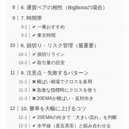
6. 通貨ペアの相性（BigBossの場合）
7. 時間帯
✔ 一番おすすめ
✔ 東京時間
8. 損切り・リスク管理（最重要）
✔ 損切りライン
✔ 取引量の目安
9. 注意点・失敗するパターン
❌ 横ばい相場でクロスを多用
❌ 急激な指標時にクロスを使う
❌ 20EMAが横ばい・反対向き
10. 勝率を大幅に上げるコツ
✔ 20EMAの向きで「大きい流れ」を判断
✔ 水平線（直近高安）と組み合わせる