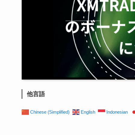
他言語
Chinese (Simplified)
English
Indonesian