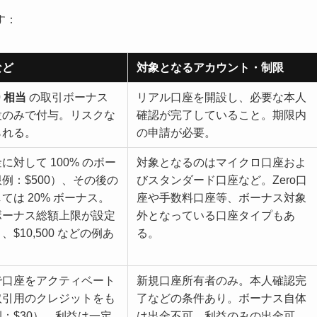
す：
など
対象となるアカウント・制限
0 相当
の取引ボーナス
リアル口座を開設し、必要な本人
設のみで付与。リスクな
確認が完了していること。期限内
られる。
の申請が必要。
に対して 100% のボー
対象となるのはマイクロ口座およ
例：$500）、その後の
びスタンダード口座など。Zero口
ては 20% ボーナス。
座や手数料口座等、ボーナス対象
ボーナス総額上限が設定
外となっている口座タイプもあ
$10,500 などの例あ
る。
で口座をアクティベート
新規口座所有者のみ。本人確認完
取引用のクレジットをも
了などの条件あり。ボーナス自体
：$30）。利益は一定
は出金不可、利益のみの出金可。