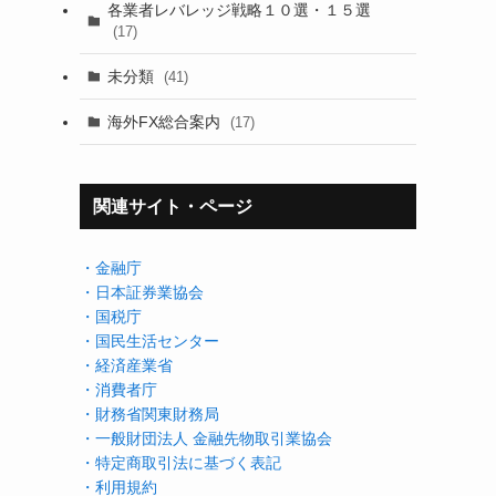
各業者レバレッジ戦略１０選・１５選
(17)
未分類
(41)
海外FX総合案内
(17)
関連サイト・ページ
・金融庁
・日本証券業協会
・国税庁
・国民生活センター
・経済産業省
・消費者庁
・財務省関東財務局
・一般財団法人 金融先物取引業協会
・特定商取引法に基づく表記
・利用規約