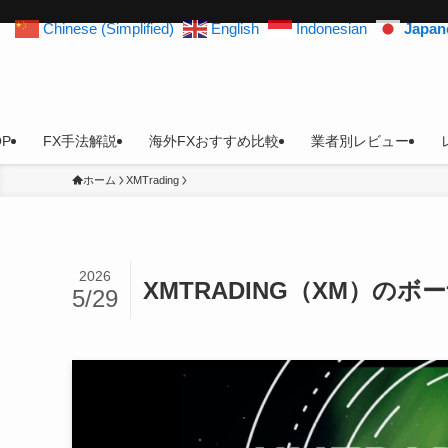
Chinese (Simplified)
English
Indonesian
Japan
OP
FX手法解説
海外FXおすすめ比較
業者別レビュー
ホーム
XMTrading
2026
XMTRADING（XM）の
5/29