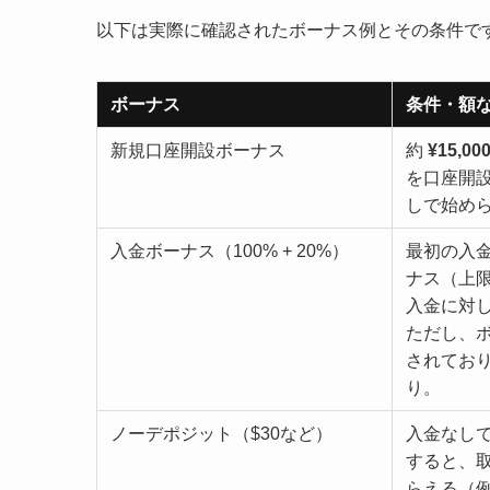
以下は実際に確認されたボーナス例とその条件で
ボーナス
条件・額
新規口座開設ボーナス
約
¥15,00
を口座開
しで始め
入金ボーナス（100% + 20%）
最初の入金
ナス（上限
入金に対し
ただし、
されており、
り。
ノーデポジット（$30など）
入金なし
すると、
らえる（例