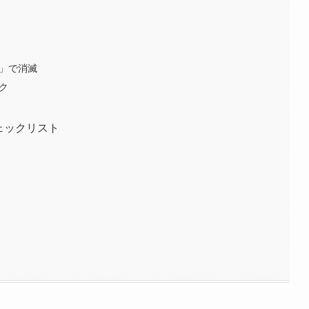
眠」で消滅
ク
ェックリスト