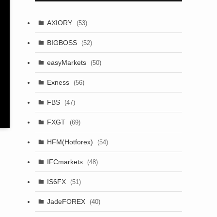
AXIORY
(53)
BIGBOSS
(52)
easyMarkets
(50)
Exness
(56)
FBS
(47)
FXGT
(69)
HFM(Hotforex)
(54)
IFCmarkets
(48)
IS6FX
(51)
JadeFOREX
(40)