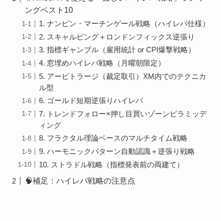
ングベスト10
1. ナンピン・マーチンゲール戦略（ハイレバ仕様）
2. スキャルピング＋ロンドンフィックス逆張り
3. 指標ギャンブル（雇用統計 or CPI爆撃戦略）
4. 窓埋めハイレバ戦略（月曜朝限定）
5. アービトラージ（裁定取引）XM内でのテクニカ
ル型
6. ゴールド短期逆張りハイレバ
7. トレンドフォロー×押し目買いゾーンピラミッデ
ィング
8. フラクタル理論ベースのマルチタイム戦略
9. ハーモニックパターン自動認識＋逆張り戦略
10. ストラドル戦略（指標発表前の両建て）
🧠補足：ハイレバ戦略の注意点