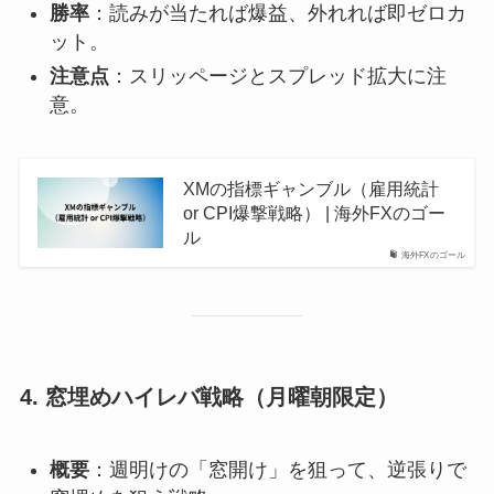
勝率
：読みが当たれば爆益、外れれば即ゼロカ
ット。
注意点
：スリッページとスプレッド拡大に注
意。
XMの指標ギャンブル（雇用統計
or CPI爆撃戦略） | 海外FXのゴー
ル
海外FXのゴール
4.
窓埋めハイレバ戦略（月曜朝限定）
概要
：週明けの「窓開け」を狙って、逆張りで