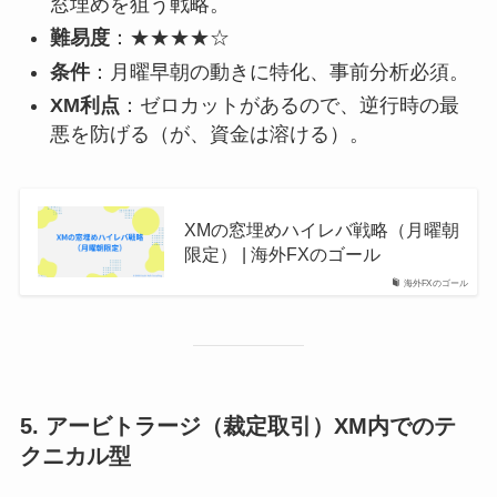
窓埋めを狙う戦略。
難易度
：★★★★☆
条件
：月曜早朝の動きに特化、事前分析必須。
XM利点
：ゼロカットがあるので、逆行時の最
悪を防げる（が、資金は溶ける）。
XMの窓埋めハイレバ戦略（月曜朝
限定） | 海外FXのゴール
海外FXのゴール
5.
アービトラージ（裁定取引）XM内でのテ
クニカル型