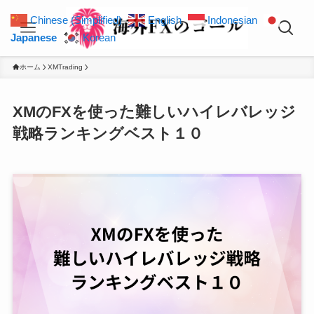
Chinese (Simplified)
English
Indonesian
Japanese
Korean
ホーム
XMTrading
XMのFXを使った難しいハイレバレッジ
戦略ランキングベスト１０