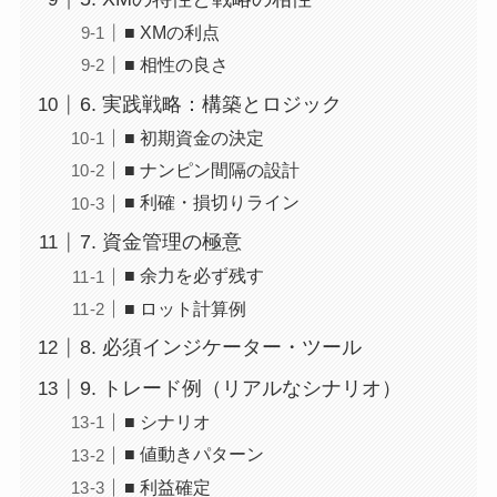
■ XMの利点
■ 相性の良さ
6. 実践戦略：構築とロジック
■ 初期資金の決定
■ ナンピン間隔の設計
■ 利確・損切りライン
7. 資金管理の極意
■ 余力を必ず残す
■ ロット計算例
8. 必須インジケーター・ツール
9. トレード例（リアルなシナリオ）
■ シナリオ
■ 値動きパターン
■ 利益確定