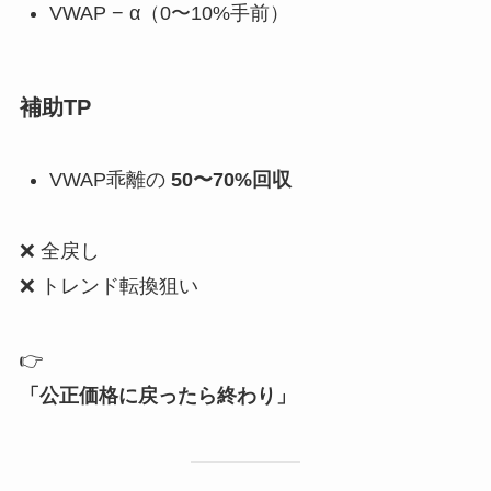
VWAP − α（0〜10%手前）
補助TP
VWAP乖離の
50〜70%回収
❌ 全戻し
❌ トレンド転換狙い
👉
「公正価格に戻ったら終わり」