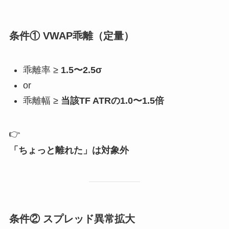
条件① VWAP乖離（定量）
乖離率 ≥
1.5〜2.5σ
or
乖離幅 ≥
当該TF ATRの1.0〜1.5倍
👉
「ちょっと離れた」は対象外
条件② スプレッド異常拡大