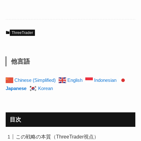
ThreeTrader
他言語
Chinese (Simplified)
English
Indonesian
Japanese
Korean
目次
この戦略の本質（ThreeTrader視点）