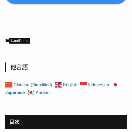
LandPrime
他言語
Chinese (Simplified)
English
Indonesian
Japanese
Korean
目次