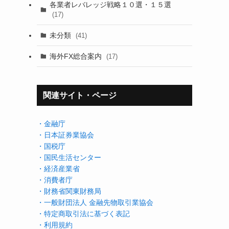
各業者レバレッジ戦略１０選・１５選
(17)
未分類
(41)
海外FX総合案内
(17)
関連サイト・ページ
・金融庁
・日本証券業協会
・国税庁
・国民生活センター
・経済産業省
・消費者庁
・財務省関東財務局
・一般財団法人 金融先物取引業協会
・特定商取引法に基づく表記
・利用規約