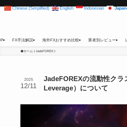
Chinese (Simplified)
English
Indonesian
Japan
OP
FX手法解説
海外FXおすすめ比較
業者別レビュー
ホーム
JadeFOREX
JadeFOREXの流動性クラスタ
2025
12/11
Leverage）について