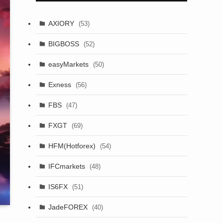
AXIORY
(53)
BIGBOSS
(52)
easyMarkets
(50)
Exness
(56)
FBS
(47)
FXGT
(69)
HFM(Hotforex)
(54)
IFCmarkets
(48)
IS6FX
(51)
JadeFOREX
(40)