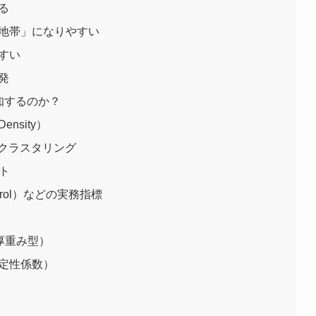
る
全地帯」になりやすい
やすい
活発
知するのか？
ensity）
からクラスタリング
ント
Control）などの実務指標
e（板厚重み型）
ent（安定性係数）