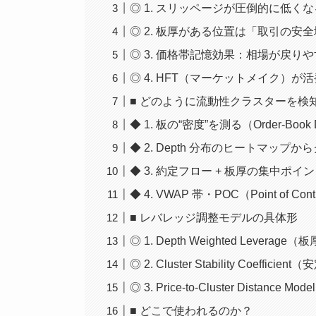
◎ 1. スリッページが圧倒的に低くな
◎ 2. 板厚がある位置は「取引の安
◎ 3. 価格帯記憶効果：相場が戻り
◎ 4. HFT（マーケットメイク）が
■ どのように流動性クラスターを検
◆ 1. 板の“密度”を測る（Order-Book D
◆ 2. Depth 分布のヒートマップ
◆ 3. 約定フロー + 板厚の集中ポイ
◆ 4. VWAP 帯・POC（Point of 
■ レバレッジ調整モデルの具体形
◎ 1. Depth Weighted Leverag
◎ 2. Cluster Stability Coeffici
◎ 3. Price-to-Cluster Distance Model
■ どこで使われるのか？