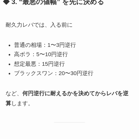
◆ 3. “最悪の値幅” を先に決める
耐久力レバでは、入る前に
普通の相場：1〜3円逆行
高ボラ：5〜10円逆行
想定最悪：15円逆行
ブラックスワン：20〜30円逆行
など、
何円逆行に耐えるかを決めてからレバを逆
算
します。