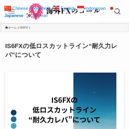
Chinese (Simplified)
English
Indonesian
Japanese
Korean
ホーム
IS6FX
IS6FXの低ロスカットライン“耐久力レ
バ”について