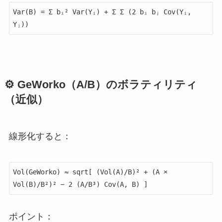
Var(B) = Σ bᵢ² Var(Yᵢ) + Σ Σ (2 bᵢ bⱼ Cov(Yᵢ, 
⚙ GeWorko（A/B）のボラティリティ
（近似）
線形化すると：
Vol(GeWorko) ≈ sqrt[ (Vol(A)/B)² + (A × 
ポイント：