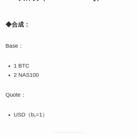
◆合成：
Base：
1 BTC
2 NAS100
Quote：
USD（b₁=1）