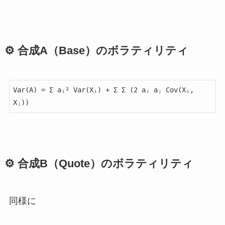
⚙ 合成A（Base）のボラティリティ
Var(A) = Σ aᵢ² Var(Xᵢ) + Σ Σ (2 aᵢ aⱼ Cov(Xᵢ, 
⚙ 合成B（Quote）のボラティリティ
同様に