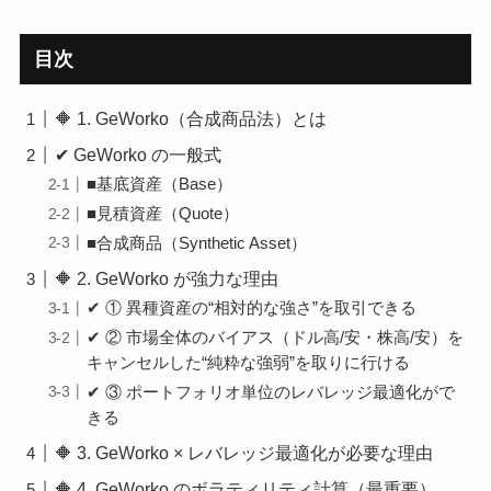
目次
🔶 1. GeWorko（合成商品法）とは
✔ GeWorko の一般式
■基底資産（Base）
■見積資産（Quote）
■合成商品（Synthetic Asset）
🔶 2. GeWorko が強力な理由
✔ ① 異種資産の“相対的な強さ”を取引できる
✔ ② 市場全体のバイアス（ドル高/安・株高/安）を
キャンセルした“純粋な強弱”を取りに行ける
✔ ③ ポートフォリオ単位のレバレッジ最適化がで
きる
🔶 3. GeWorko × レバレッジ最適化が必要な理由
🔶 4. GeWorko のボラティリティ計算（最重要）