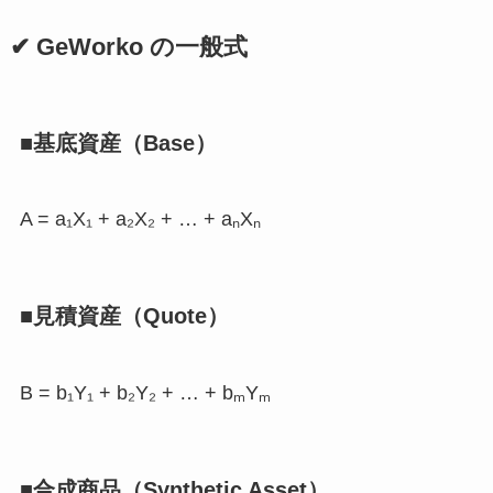
✔ GeWorko の一般式
■基底資産（Base）
A = a₁X₁ + a₂X₂ + … + aₙXₙ
■見積資産（Quote）
B = b₁Y₁ + b₂Y₂ + … + bₘYₘ
■合成商品（Synthetic Asset）