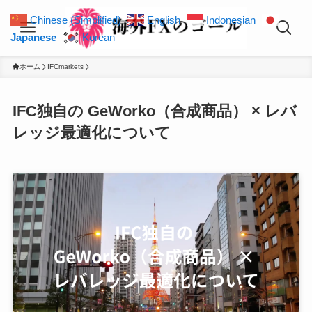
Chinese (Simplified)
English
Indonesian
Japanese
Korean
ホーム
IFCmarkets
IFC独自の GeWorko（合成商品） × レバ
レッジ最適化について