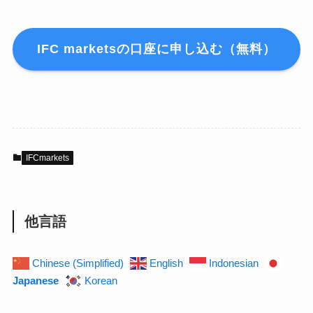
IFC marketsの口座に申し込む（無料）
IFCmarkets
他言語
Chinese (Simplified)
English
Indonesian
Japanese
Korean