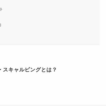
ント
向
タム・スキャルピングとは？