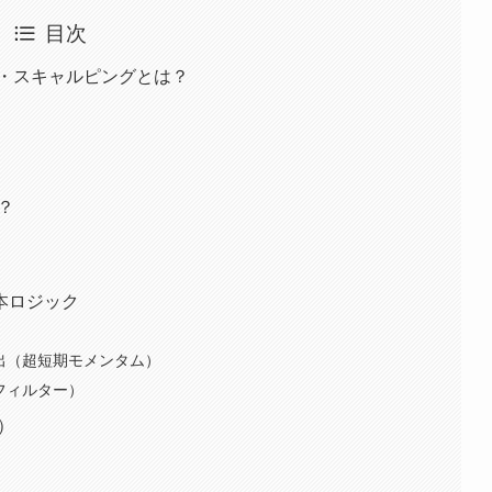
目次
タム・スキャルピングとは？
は？
基本ロジック
検出（超短期モメンタム）
（フィルター）
例）