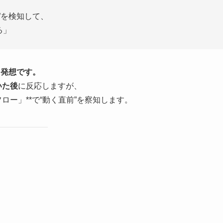
）”を検知して、
る」
う発想です。
いた後
に反応しますが、
ロー」**で“動く直前”を察知します。