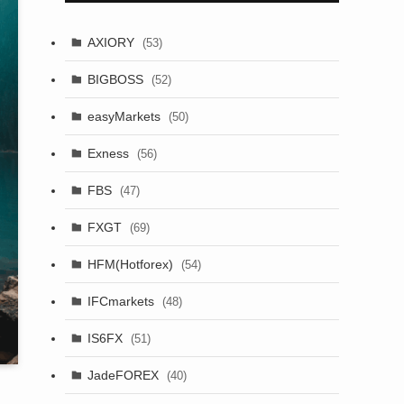
AXIORY
(53)
BIGBOSS
(52)
easyMarkets
(50)
Exness
(56)
FBS
(47)
FXGT
(69)
HFM(Hotforex)
(54)
IFCmarkets
(48)
IS6FX
(51)
JadeFOREX
(40)