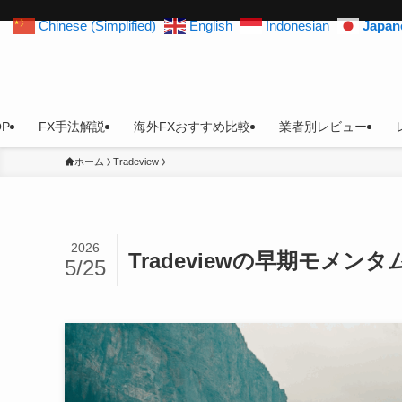
Chinese (Simplified)
English
Indonesian
Japan
OP
FX手法解説
海外FXおすすめ比較
業者別レビュー
ホーム
Tradeview
2026
Tradeviewの早期モメ
5/25