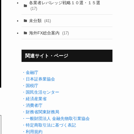
各業者レバレッジ戦略１０選・１５選
(17)
未分類
(41)
海外FX総合案内
(17)
関連サイト・ページ
・金融庁
・日本証券業協会
・国税庁
・国民生活センター
・経済産業省
・消費者庁
・財務省関東財務局
・一般財団法人 金融先物取引業協会
・特定商取引法に基づく表記
・利用規約