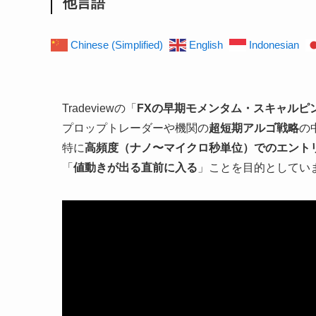
他言語
Chinese (Simplified)
English
Indonesian
Tradeviewの「
FXの早期モメンタム・スキャルピング +
プロップトレーダーや機関の
超短期アルゴ戦略
の
特に
高頻度（ナノ〜マイクロ秒単位）でのエント
「
値動きが出る直前に入る
」ことを目的としてい