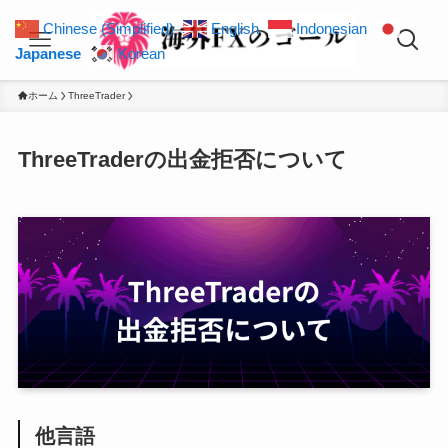
Chinese (Simplified)
English
Indonesian
Japanese
Korean
ホーム
ThreeTrader
ThreeTraderの出金拒否について
他言語