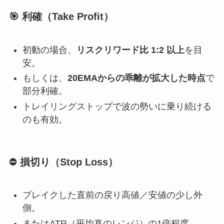
🎯 利確（Take Profit）
初動の場合、
リスクリワード比 1:2 以上
を目
安。
もしくは、
20EMAからの乖離が拡大した時点
で
部分利確。
トレイリングストップで波の勢いに乗り続ける
のも有効。
⛔ 損切り（Stop Loss）
ブレイクした直前の戻り高値／安値の少し外
側。
またはATR（平均真のレンジ）の1倍程度。