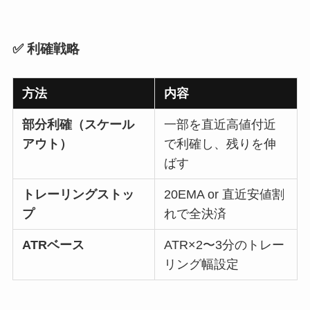
✅ 利確戦略
方法
内容
部分利確（スケール
一部を直近高値付近
アウト）
で利確し、残りを伸
ばす
トレーリングストッ
20EMA or 直近安値割
プ
れで全決済
ATRベース
ATR×2〜3分のトレー
リング幅設定