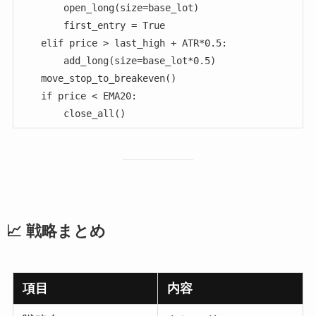
        open_long(size=base_lot)

        first_entry = True

    elif price > last_high + ATR*0.5:

        add_long(size=base_lot*0.5)

    move_stop_to_breakeven()

    if price < EMA20:

📈 戦略まとめ
項目
内容