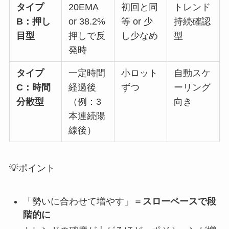
タイプ
20EMA
初回と同
トレンド
B：押し
or 38.2%
等 or 少
持続確認
目型
押しで反
し少なめ
型
発時
タイプ
一定時間
小ロット
自動スケ
C：時間
経過後
ずつ
ーリング
分散型
（例：3
向き
本連続陽
線後）
💡ポイント
「勢いに合わせて増やす」＝
スローペースで段
階的に