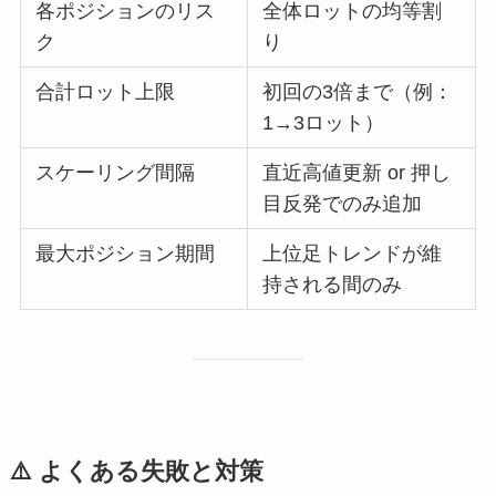
各ポジションのリス
全体ロットの均等割
ク
り
合計ロット上限
初回の3倍まで（例：
1→3ロット）
スケーリング間隔
直近高値更新 or 押し
目反発でのみ追加
最大ポジション期間
上位足トレンドが維
持される間のみ
⚠️ よくある失敗と対策