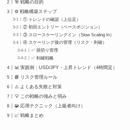
🎯 戦略の目的
⚙️ 戦略構築ステップ
① トレンドの確認（上位足）
② 初回エントリー（ベースポジション）
③ スロースケーリングイン（Slow Scaling In）
④ スケーリング後の管理（リスク・利確）
✅ 損切り管理
✅ 利確戦略
📊 実践例：USD/JPY・上昇トレンド（4時間足）
📘 リスク管理ルール
⚠️ よくある失敗と対策
💡 この戦略の強みと弱み
🧩 応用テクニック（上級者向け）
📈 戦略まとめ