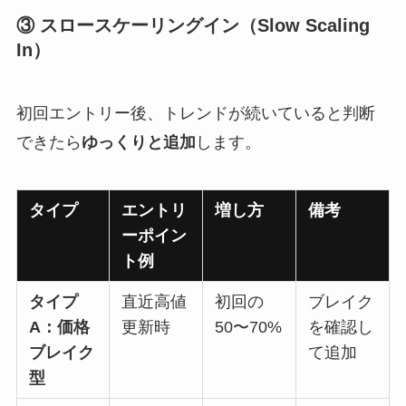
③ スロースケーリングイン（Slow Scaling
In）
初回エントリー後、トレンドが続いていると判断
できたら
ゆっくりと追加
します。
タイプ
エントリ
増し方
備考
ーポイン
ト例
タイプ
直近高値
初回の
ブレイク
A：価格
更新時
50〜70%
を確認し
ブレイク
て追加
型