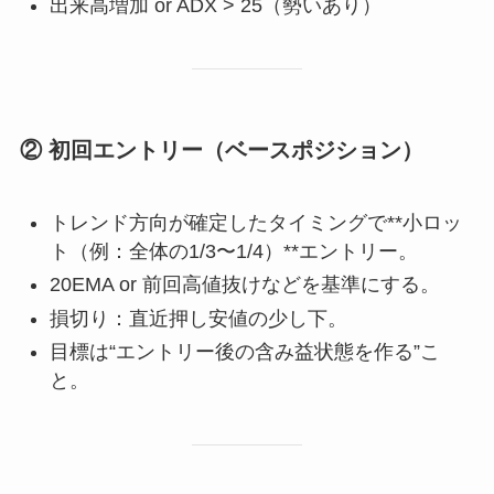
出来高増加 or ADX > 25（勢いあり）
② 初回エントリー（ベースポジション）
トレンド方向が確定したタイミングで**小ロッ
ト（例：全体の1/3〜1/4）**エントリー。
20EMA or 前回高値抜けなどを基準にする。
損切り：直近押し安値の少し下。
目標は“エントリー後の含み益状態を作る”こ
と。