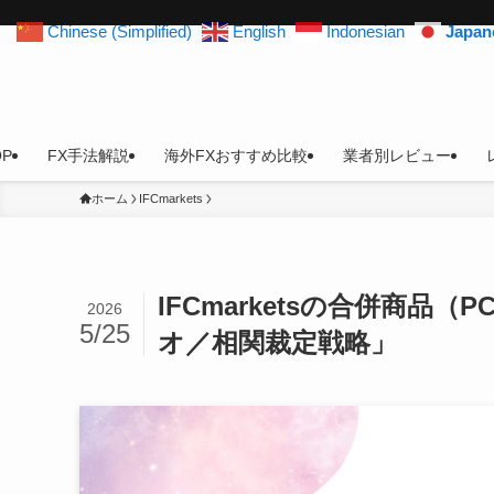
Chinese (Simplified)
English
Indonesian
Japan
OP
FX手法解説
海外FXおすすめ比較
業者別レビュー
ホーム
IFCmarkets
IFCmarketsの合併商
2026
5/25
オ／相関裁定戦略」