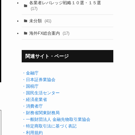
各業者レバレッジ戦略１０選・１５選
(17)
未分類
(41)
海外FX総合案内
(17)
関連サイト・ページ
・金融庁
・日本証券業協会
・国税庁
・国民生活センター
・経済産業省
・消費者庁
・財務省関東財務局
・一般財団法人 金融先物取引業協会
・特定商取引法に基づく表記
・利用規約