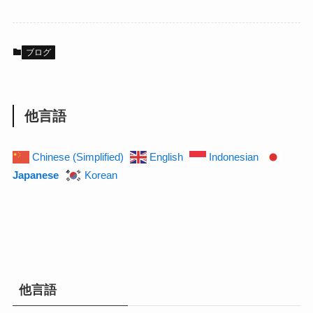
ブログ
他言語
Chinese (Simplified)
English
Indonesian
Japanese
Korean
他言語